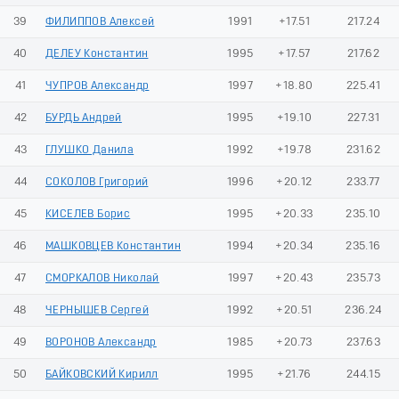
39
ФИЛИППОВ Алексей
1991
+17.51
217.24
40
ДЕЛЕУ Константин
1995
+17.57
217.62
41
ЧУПРОВ Александр
1997
+18.80
225.41
42
БУРДЬ Андрей
1995
+19.10
227.31
43
ГЛУШКО Данила
1992
+19.78
231.62
44
СОКОЛОВ Григорий
1996
+20.12
233.77
45
КИСЕЛЕВ Борис
1995
+20.33
235.10
46
МАШКОВЦЕВ Константин
1994
+20.34
235.16
47
СМОРКАЛОВ Николай
1997
+20.43
235.73
48
ЧЕРНЫШЕВ Сергей
1992
+20.51
236.24
49
ВОРОНОВ Александр
1985
+20.73
237.63
50
БАЙКОВСКИЙ Кирилл
1995
+21.76
244.15