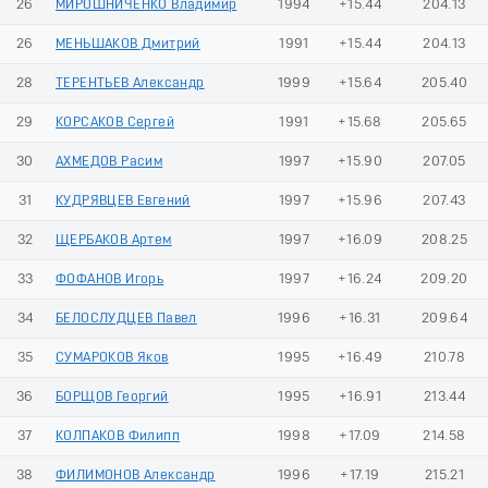
26
МИРОШНИЧЕНКО Владимир
1994
+15.44
204.13
26
МЕНЬШАКОВ Дмитрий
1991
+15.44
204.13
28
ТЕРЕНТЬЕВ Александр
1999
+15.64
205.40
29
КОРСАКОВ Сергей
1991
+15.68
205.65
30
АХМЕДОВ Расим
1997
+15.90
207.05
31
КУДРЯВЦЕВ Евгений
1997
+15.96
207.43
32
ЩЕРБАКОВ Артем
1997
+16.09
208.25
33
ФОФАНОВ Игорь
1997
+16.24
209.20
34
БЕЛОСЛУДЦЕВ Павел
1996
+16.31
209.64
35
СУМАРОКОВ Яков
1995
+16.49
210.78
36
БОРЩОВ Георгий
1995
+16.91
213.44
37
КОЛПАКОВ Филипп
1998
+17.09
214.58
38
ФИЛИМОНОВ Александр
1996
+17.19
215.21