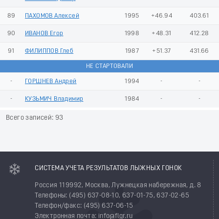
89
ПАХОМОВ Алексей
1995
+46.94
403.61
90
ИВАНОВ Егор
1998
+48.31
412.28
91
ФИЛИППОВ Глеб
1987
+51.37
431.66
НЕ СТАРТОВАЛИ
-
ГОРШНЕВ Андрей
1994
-
-
-
КУЗЬМИЧ Владимир
1984
-
-
Всего записей: 93
СИСТЕМА УЧЕТА РЕЗУЛЬТАТОВ ЛЫЖНЫХ ГОНОК
Россия 119992, Москва, Лужнецкая набережная, д. 8
Телефоны: (495) 637-08-10, 637-01-75, 637-02-65
Телефон/факс: (495) 637-06-15
Электронная почта: info@flgr.ru