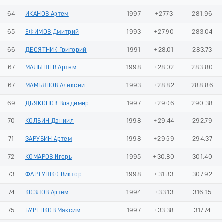
64
ИКАНОВ Артем
1997
+27.73
281.96
65
ЕФИМОВ Дмитрий
1993
+27.90
283.04
66
ДЕСЯТНИК Григорий
1991
+28.01
283.73
67
МАЛЫШЕВ Артем
1998
+28.02
283.80
67
МАМЬЯНОВ Алексей
1993
+28.82
288.86
69
ДЬЯКОНОВ Владимир
1997
+29.06
290.38
70
КОЛБИН Даниил
1998
+29.44
292.79
71
ЗАРУБИН Артем
1998
+29.69
294.37
72
КОМАРОВ Игорь
1995
+30.80
301.40
73
ФАРТУШКО Виктор
1998
+31.83
307.92
74
КОЗЛОВ Артем
1994
+33.13
316.15
75
БУРЕНКОВ Максим
1997
+33.38
317.74