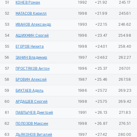
51
КОНЕВ Роман
1992
+21.92
245.17
52
МАТАСОВ Кирилл
1998
+21.99
245.61
53
ИВАНОВ Александр
1993
+22.15
246.62
54
АШИХМИН Сергей
1996
+23.47
254.98
55
ЕГОРОВ Никита
1998
+24.01
258.40
56
ЗАНИН Владимир
1997
+24.62
262.27
57
ПРОСТЯКОВ Антон
1996
+25.37
267.01
58
БРОВИН Алексей
1987
+25.46
267.58
59
БИКТАЕВ Адель
1986
+25.72
269.23
60
АРДАШЕВ Сергей
1998
+25.75
269.42
61
ПАВЛЫЧЕВ Дмитрий
1991
+26.13
271.83
62
ПОЛОЗОВ Максим
1998
+26.87
276.51
63
ДЬЯКОНОВ Виталий
1997
+27.42
280.00