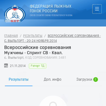
ФЕДЕРАЦИЯ ЛЫЖНЫХ
ГОНОК РОССИИ
CROSS COUNTRY SKIING FEDERATION OF RUSSIA
ГЛАВНАЯ
/
РЕЗУЛЬТАТЫ
/
ВСЕРОССИЙСКИЕ СОРЕВНОВАНИЯ -
С. ВЫЛЬГОРТ - 20-24 НОЯБРЯ 2014
Всероссийские соревнования
Мужчины - Спринт СВ - Квал.
с. Выльгорт,
КОД СОРЕВНОВАНИЯ: 3481
21.11.2014
Рапорт ТД
0
1
Результаты
Доп. инфо
Загрузки
2
3
4
5
6
7