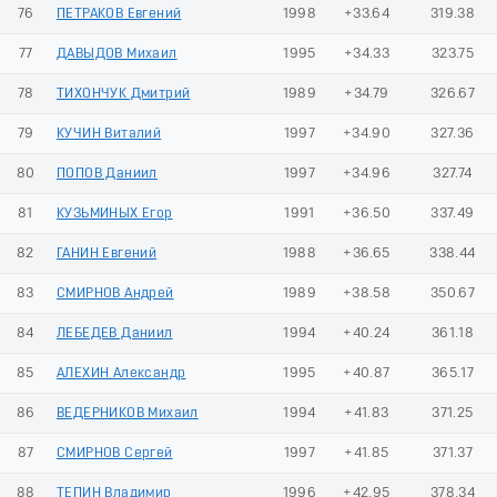
76
ПЕТРАКОВ Евгений
1998
+33.64
319.38
77
ДАВЫДОВ Михаил
1995
+34.33
323.75
78
ТИХОНЧУК Дмитрий
1989
+34.79
326.67
79
КУЧИН Виталий
1997
+34.90
327.36
80
ПОПОВ Даниил
1997
+34.96
327.74
81
КУЗЬМИНЫХ Егор
1991
+36.50
337.49
82
ГАНИН Евгений
1988
+36.65
338.44
83
СМИРНОВ Андрей
1989
+38.58
350.67
84
ЛЕБЕДЕВ Даниил
1994
+40.24
361.18
85
АЛЕХИН Александр
1995
+40.87
365.17
86
ВЕДЕРНИКОВ Михаил
1994
+41.83
371.25
87
СМИРНОВ Сергей
1997
+41.85
371.37
88
ТЕПИН Владимир
1996
+42.95
378.34