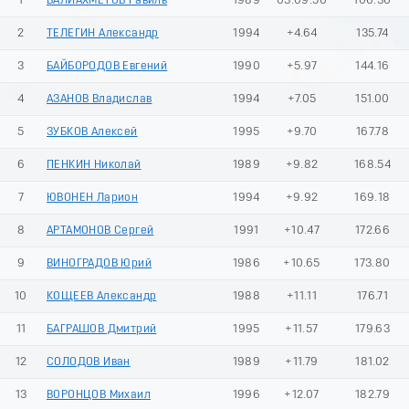
1
ВАЛИАХМЕТОВ Равиль
1989
03:09.50
106.36
2
ТЕЛЕГИН Александр
1994
+4.64
135.74
3
БАЙБОРОДОВ Евгений
1990
+5.97
144.16
4
АЗАНОВ Владислав
1994
+7.05
151.00
5
ЗУБКОВ Алексей
1995
+9.70
167.78
6
ПЕНКИН Николай
1989
+9.82
168.54
7
ЮВОНЕН Ларион
1994
+9.92
169.18
8
АРТАМОНОВ Сергей
1991
+10.47
172.66
9
ВИНОГРАДОВ Юрий
1986
+10.65
173.80
10
КОЩЕЕВ Александр
1988
+11.11
176.71
11
БАГРАШОВ Дмитрий
1995
+11.57
179.63
12
СОЛОДОВ Иван
1989
+11.79
181.02
13
ВОРОНЦОВ Михаил
1996
+12.07
182.79