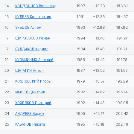
14
КОНДРАШОВ Всеволод
1997
+12.23
183.81
15
КУЛЕЕВ Константин
1991
+12.35
184.57
16
ЗУБЦОВ Артем
1993
+12.88
187.92
17
ШИРОБОКОВ Роман
1994
+13.40
191.21
17
БУЛДАКОВ Кирилл
1994
+13.40
191.21
19
КУЗЬМИНЫХ Алексей
1989
+13.49
191.78
20
ШАТАГИН Антон
1987
+13.52
191.97
21
КОЗЛОВСКИЙ Игорь
1979
+13.57
192.29
22
МЫСЕВ Дмитрий
1992
+14.02
195.14
23
ХОХРЯКОВ Григорий
1992
+14.48
198.05
24
АНДРЕЕВ Вадим
1995
+15.17
202.42
25
КАБАНОВ Никита
1995
+15.18
202.49