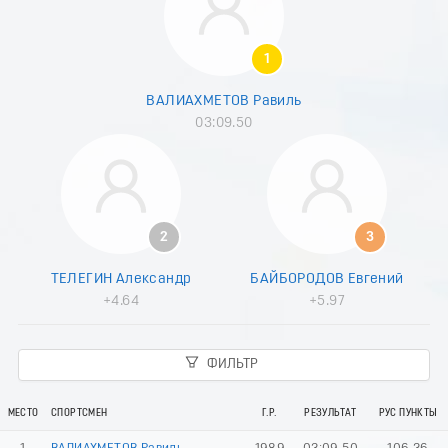
8
9
0
1
1
2
ВАЛИАХМЕТОВ Равиль
3
03:09.50
4
5
6
7
8
9
2
3
0
1
ТЕЛЕГИН Александр
БАЙБОРОДОВ Евгений
2
+4.64
+5.97
3
4
5
ФИЛЬТР
6
7
8
МЕСТО
СПОРТСМЕН
Г.Р.
РЕЗУЛЬТАТ
РУС ПУНКТЫ
9