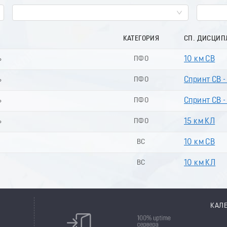
КАТЕГОРИЯ
СП. ДИСЦИП
ь
ПФО
10 км СВ
ь
ПФО
Спринт СВ 
ь
ПФО
Спринт СВ -
ь
ПФО
15 км КЛ
ВС
10 км СВ
ВС
10 км КЛ
КАЛ
8