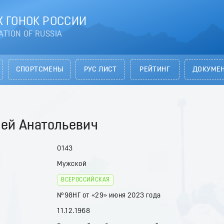
 ГОНОК РОССИИ
ATION OF RUSSIA
СПОРТСМЕНЫ
РУС ЛИСТ
РЕЙТИНГ
ДОКУМЕ
рей Анатольевич
0143
Мужской
ВСЕРОССИЙСКАЯ
№98НГ от «29» июня 2023 года
11.12.1968