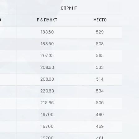
СПРИНТ
О
FIS ПУНКТ
МЕСТО
188.60
529
188.60
508
207.35
565
208.60
533
208.60
514
220.60
534
215.96
506
197.00
490
197.00
469
197.00
481