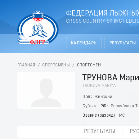
ФЕДЕРАЦИЯ ЛЫЖНЫХ
CROSS COUNTRY SKIING FEDER
КАЛЕНДАРЬ
РЕЗУЛЬТАТЫ
ГЛАВНАЯ
/
СПОРТСМЕНЫ
/
СПОРТСМЕН
ТРУНОВА Мар
TRUNOVA MARIYA
Пол
Женский
Субъект РФ
Республика Та
Звание (разряд)
МС
РЕЗУЛЬТАТЫ
РУ