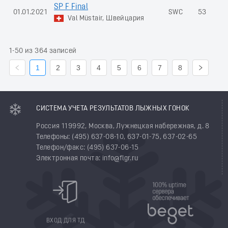
SP F Final
01.01.2021
SWC
53
-
Val Müstair, Швейцария
1-50 из 364 записей
1
2
3
4
5
6
7
8
СИСТЕМА УЧЕТА РЕЗУЛЬТАТОВ ЛЫЖНЫХ ГОНОК
Россия 119992, Москва, Лужнецкая набережная, д. 8
Телефоны: (495) 637-08-10, 637-01-75, 637-02-65
Телефон/факс: (495) 637-06-15
Электронная почта: info@flgr.ru
ВХОД ДЛЯ ТД