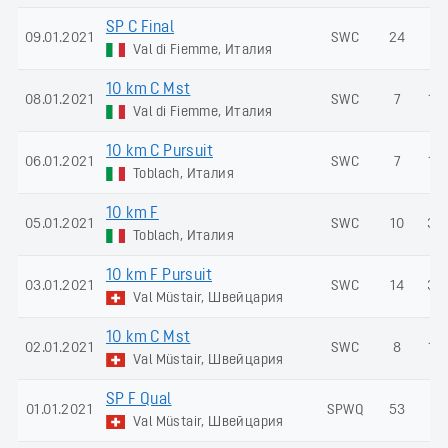
SP C Final
09.01.2021
SWC
24
-
Val di Fiemme, Италия
10 km C Mst
08.01.2021
SWC
7
10
Val di Fiemme, Италия
10 km C Pursuit
06.01.2021
SWC
7
18
Toblach, Италия
10 km F
05.01.2021
SWC
10
30
Toblach, Италия
10 km F Pursuit
03.01.2021
SWC
14
39
Val Müstair, Швейцария
10 km C Mst
02.01.2021
SWC
8
10
Val Müstair, Швейцария
SP F Qual
01.01.2021
SPWQ
53
-
Val Müstair, Швейцария