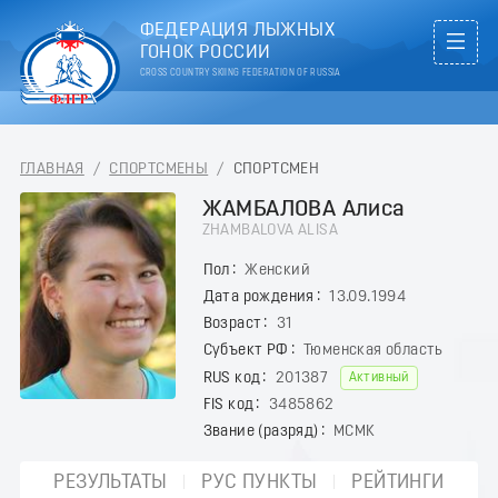
ФЕДЕРАЦИЯ ЛЫЖНЫХ
ГОНОК РОССИИ
CROSS COUNTRY SKIING FEDERATION OF RUSSIA
ГЛАВНАЯ
/
СПОРТСМЕНЫ
/
СПОРТСМЕН
ЖАМБАЛОВА Алиса
ZHAMBALOVA ALISA
Пол
Женский
Дата рождения
13.09.1994
Возраст
31
Субъект РФ
Тюменская область
RUS код
201387
Активный
FIS код
3485862
Звание (разряд)
МСМК
РЕЗУЛЬТАТЫ
РУС ПУНКТЫ
РЕЙТИНГИ