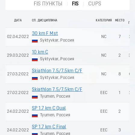
FIS ПУНКТЫ
FIS
CUPS
FI
ДАТА
СП. ДИСЦИПЛИНА
КАТЕГОРИЯ
МЕСТО
ПУН
30 km F Mst
02.04.2022
NC
7
27
Syktyvkar, Россия
10 km C
29.03.2022
NC
2
38
Syktyvkar, Россия
Skiathlon 7.5/7.5km C/F
27.03.2022
NC
8
62
Syktyvkar, Россия
Skiathlon 7.5/7.5km C/F
27.02.2022
EEC
1
25
Tyumen, Россия
SP 1.7 km C Qual
24.02.2022
EEC
2
-
Tyumen, Россия
SP 1.7 km C Final
24.02.2022
EEC
3
-
Tyumen, Россия