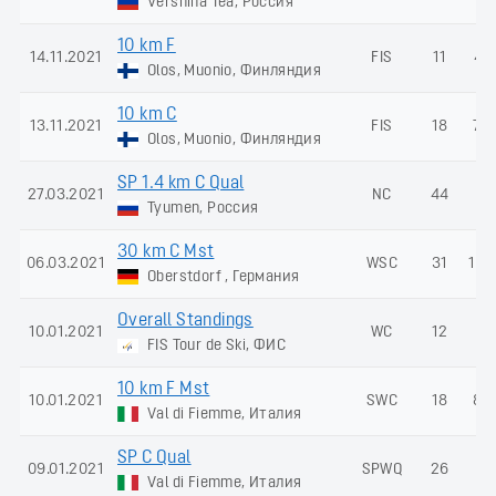
Vershina Tea, Россия
10 km F
14.11.2021
FIS
11
47
Olos, Muonio, Финляндия
10 km C
13.11.2021
FIS
18
72
Olos, Muonio, Финляндия
SP 1.4 km C Qual
27.03.2021
NC
44
-
Tyumen, Россия
30 km C Mst
06.03.2021
WSC
31
138
Oberstdorf , Германия
Overall Standings
10.01.2021
WC
12
-
FIS Tour de Ski, ФИС
10 km F Mst
10.01.2021
SWC
18
88
Val di Fiemme, Италия
SP C Qual
09.01.2021
SPWQ
26
-
Val di Fiemme, Италия