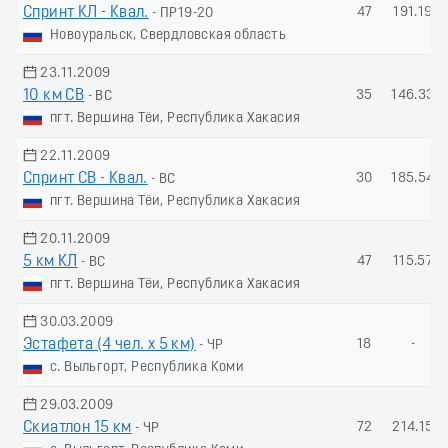
Спринт КЛ - Квал.
47
191.19
- ПР19-20
Новоуральск, Свердловская область
23.11.2009
10 км СВ
35
146.33
- ВС
пгт. Вершина Тёи, Республика Хакасия
22.11.2009
Спринт СВ - Квал.
30
185.54
- ВС
пгт. Вершина Тёи, Республика Хакасия
20.11.2009
5 км КЛ
47
115.57
- ВС
пгт. Вершина Тёи, Республика Хакасия
30.03.2009
Эстафета (4 чел. х 5 км)
18
-
- ЧР
с. Выльгорт, Республика Коми
29.03.2009
Скиатлон 15 км
72
214.15
- ЧР