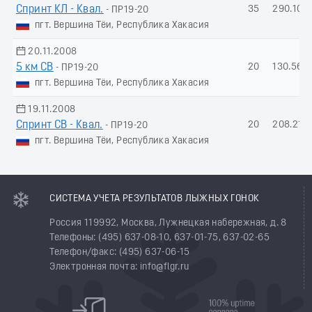
Спринт КЛ - Квал.
35
290.10
- ПР19-20
пгт. Вершина Тёи, Республика Хакасия
20.11.2008
5 км СВ
20
130.56
- ПР19-20
пгт. Вершина Тёи, Республика Хакасия
19.11.2008
Спринт СВ - Квал.
20
208.21
- ПР19-20
пгт. Вершина Тёи, Республика Хакасия
СИСТЕМА УЧЕТА РЕЗУЛЬТАТОВ ЛЫЖНЫХ ГОНОК
Россия 119992, Москва, Лужнецкая набережная, д. 8
Телефоны: (495) 637-08-10, 637-01-75, 637-02-65
Телефон/факс: (495) 637-06-15
Электронная почта: info@flgr.ru