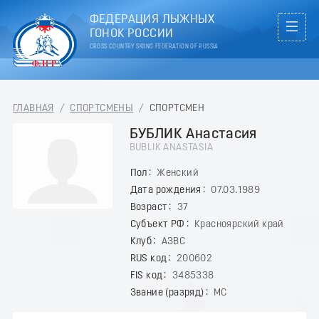
ФЕДЕРАЦИЯ ЛЫЖНЫХ
ГОНОК РОССИИ
CROSS COUNTRY SKIING FEDERATION OF RUSSIA
ГЛАВНАЯ
/
СПОРТСМЕНЫ
/
СПОРТСМЕН
БУБЛИК Анастасия
BUBLIK ANASTASIA
Пол
Женский
Дата рождения
07.03.1989
Возраст
37
Субъект РФ
Красноярский край
Клуб
АЗВС
RUS код
200602
FIS код
3485338
Звание (разряд)
МС