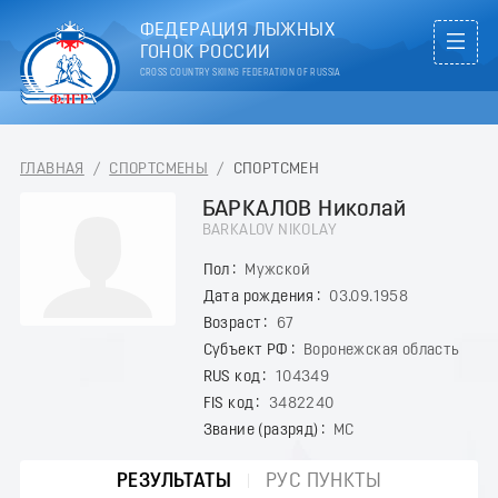
ФЕДЕРАЦИЯ ЛЫЖНЫХ
ГОНОК РОССИИ
CROSS COUNTRY SKIING FEDERATION OF RUSSIA
ГЛАВНАЯ
/
СПОРТСМЕНЫ
/
СПОРТСМЕН
БАРКАЛОВ Николай
BARKALOV NIKOLAY
Пол
Мужской
Дата рождения
03.09.1958
Возраст
67
Субъект РФ
Воронежская область
RUS код
104349
FIS код
3482240
Звание (разряд)
МС
РЕЗУЛЬТАТЫ
РУС ПУНКТЫ