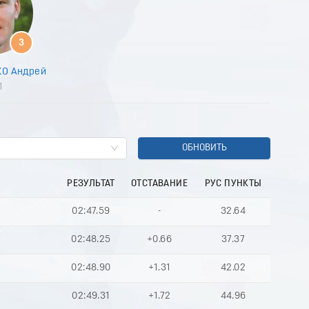
8
9
0
3
1
2
О Андрей
3
1
4
5
6
7
8
ОБНОВИТЬ
9
0
РЕЗУЛЬТАТ
ОТСТАВАНИЕ
РУС ПУНКТЫ
1
2
02:47.59
-
32.64
3
4
02:48.25
+0.66
37.37
5
6
02:48.90
+1.31
42.02
7
8
02:49.31
+1.72
44.96
9