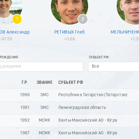
1
2
В Александр
РЕТИВЫХ Глеб
МЕЛЬНИЧЕНК
:47.59
+0.66
+1.3
 РОЖДЕНИЯ
СУБЬЕКТ РФ
Все
Г.Р.
ЗВАНИЕ
СУБЬЕКТ РФ
1996
ЗМС
Республика Татарстан (Татарстан)
1991
ЗМС
Ленинградская область
1992
МСМК
Ханты-Мансийский АО - Югра
1987
МСМК
Ханты-Мансийский АО - Югра