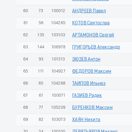
60
73
100012
АНДРЕЕВ Павел
61
58
104285
КОТОВ Святослав
62
135
103103
АРТАМОНОВ Сергей
63
144
106978
ГРИГОРЬЕВ Александр
64
93
101313
ЗЮЗЕВ Антон
65
111
104927
ФЕДОРОВ Максим
66
65
104288
ТАИПОВ Ильназ
67
61
100071
ГАЗИЕВ Радик
68
77
105209
БУРЕНКОВ Максим
69
82
103073
ХАЯН Никита
70
24
100100