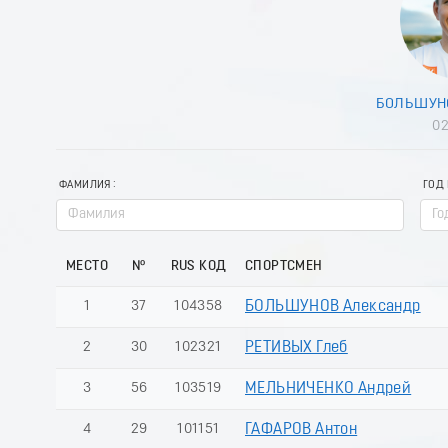
БОЛЬШУНО
02
ФАМИЛИЯ
ГОД
МЕСТО
№
RUS КОД
СПОРТСМЕН
1
37
104358
БОЛЬШУНОВ Александр
2
30
102321
РЕТИВЫХ Глеб
3
56
103519
МЕЛЬНИЧЕНКО Андрей
4
29
101151
ГАФАРОВ Антон