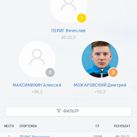
8
9
0
1
1
2
ПЕРИГ Вячеслав
3
40:20.2
4
5
6
7
8
9
2
3
0
1
МАКСИМИХИН Алексей
МОЖАРОВСКИЙ Дмитрий
2
+36.2
+50.3
3
4
5
ФИЛЬТР
6
7
8
МЕСТО
СПОРТСМЕН
Г.Р.
РЕЗУЛЬТАТ
9