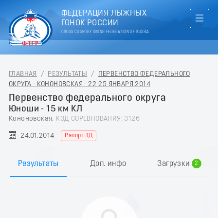
ФЕДЕРАЦИЯ ЛЫЖНЫХ
ГОНОК РОССИИ
CROSS COUNTRY SKIING FEDERATION OF RUSSIA
ГЛАВНАЯ
/
РЕЗУЛЬТАТЫ
/
ПЕРВЕНСТВО ФЕДЕРАЛЬНОГО
ОКРУГА - КОНОНОВСКАЯ - 22-25 ЯНВАРЯ 2014
Первенство федерального округа
Юноши - 15 км КЛ
Кононовская,
КОД СОРЕВНОВАНИЯ: 3126
24.01.2014
Рапорт ТД
0
1
Результаты
Доп. инфо
Загрузки
2
3
4
5
6
7