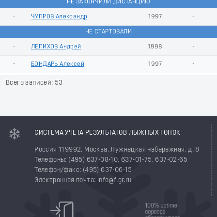
НЕ ЗАКОНЧИЛИ ДИСТАНЦИЮ
-
ЧУПРОВ Александр
1997
-
НЕ СТАРТОВАЛИ
-
ЛЕПИХОВ Андрей
1998
-
-
БОНДАРЬ Алексей
1997
-
Всего записей: 53
СИСТЕМА УЧЕТА РЕЗУЛЬТАТОВ ЛЫЖНЫХ ГОНОК
Россия 119992, Москва, Лужнецкая набережная, д. 8
Телефоны: (495) 637-08-10, 637-01-75, 637-02-65
Телефон/факс: (495) 637-06-15
Электронная почта: info@flgr.ru