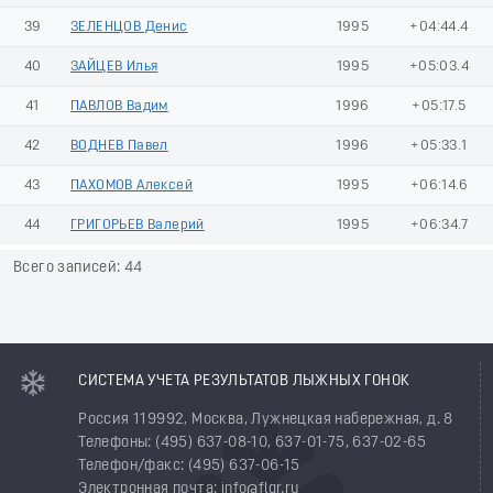
39
ЗЕЛЕНЦОВ Денис
1995
+04:44.4
40
ЗАЙЦЕВ Илья
1995
+05:03.4
41
ПАВЛОВ Вадим
1996
+05:17.5
42
ВОДНЕВ Павел
1996
+05:33.1
43
ПАХОМОВ Алексей
1995
+06:14.6
44
ГРИГОРЬЕВ Валерий
1995
+06:34.7
Всего записей: 44
СИСТЕМА УЧЕТА РЕЗУЛЬТАТОВ ЛЫЖНЫХ ГОНОК
Россия 119992, Москва, Лужнецкая набережная, д. 8
Телефоны: (495) 637-08-10, 637-01-75, 637-02-65
Телефон/факс: (495) 637-06-15
Электронная почта: info@flgr.ru