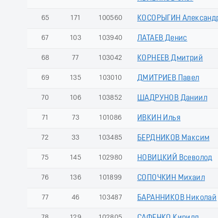
65
171
100560
КОСОРЫГИН Александ
67
103
103940
ЛАТАЕВ Денис
68
77
103042
КОРНЕЕВ Дмитрий
69
135
103010
ДМИТРИЕВ Павел
70
106
103852
ШАДРУНОВ Даниил
71
73
101086
ИВКИН Илья
72
33
103485
БЕРДНИКОВ Максим
75
145
102980
НОВИЦКИЙ Всеволод
76
136
101899
СОПОЧКИН Михаил
77
46
103487
БАРАННИКОВ Николай
78
129
102805