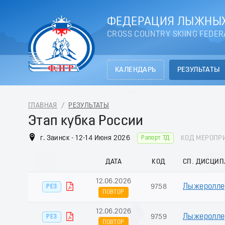
ФЕДЕРАЦИЯ ЛЫЖНЫХ
CROSS COUNTRY SKIING FEDER
КАЛЕНДАРЬ
РЕЗУЛЬТАТЫ
ГЛАВНАЯ
/
РЕЗУЛЬТАТЫ
Этап кубка России
г. Заинск - 12-14 Июня 2026
КОД МЕРОПРИ
Рапорт ТД
ДАТА
КОД
СП. ДИСЦИ
12.06.2026
Лыжероллер
9758
РЕЗ
ПОВТОР
12.06.2026
Лыжероллер
9759
РЕЗ
ПОВТОР