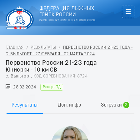
ФЕДЕРАЦИЯ ЛЫЖНЫХ
ГОНОК РОССИИ
CROSS COUNTRY SKIING FEDERATION OF RUSSIA
ГЛАВНАЯ
/
РЕЗУЛЬТАТЫ
/
ПЕРВЕНСТВО РОССИИ 21-23 ГОДА -
С. ВЫЛЬГОРТ - 27 ФЕВРАЛЯ - 02 МАРТА 2024
Первенство России 21-23 года
Юниорки - 10 км СВ
с. Выльгорт,
КОД СОРЕВНОВАНИЯ: 8724
28.02.2024
Рапорт ТД
0
1
Результаты
Доп. инфо
Загрузки
2
3
4
5
6
7