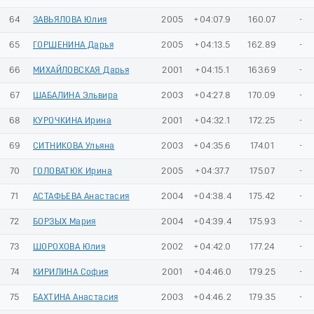
64
ЗАВЬЯЛОВА Юлия
2005
+04:07.9
160.07
-
65
ГОРШЕНИНА Дарья
2005
+04:13.5
162.89
-
66
МИХАЙЛОВСКАЯ Дарья
2001
+04:15.1
163.69
-
67
ШАБАЛИНА Эльвира
2003
+04:27.8
170.09
-
68
КУРОЧКИНА Ирина
2001
+04:32.1
172.25
-
69
СИТНИКОВА Ульяна
2003
+04:35.6
174.01
-
70
ГОЛОВАТЮК Ирина
2005
+04:37.7
175.07
-
71
АСТАФЬЕВА Анастасия
2004
+04:38.4
175.42
-
72
БОРЗЫХ Мария
2004
+04:39.4
175.93
-
73
ШОРОХОВА Юлия
2002
+04:42.0
177.24
-
74
КИРИЛИНА София
2001
+04:46.0
179.25
-
75
БАХТИНА Анастасия
2003
+04:46.2
179.35
-