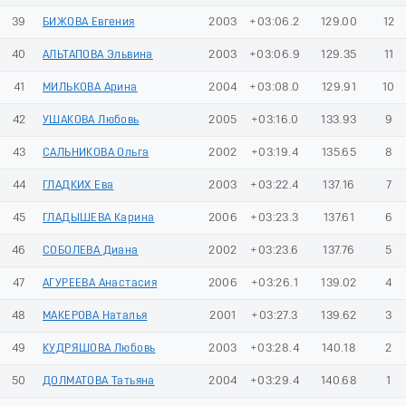
39
БИЖОВА Евгения
2003
+03:06.2
129.00
12
40
АЛЬТАПОВА Эльвина
2003
+03:06.9
129.35
11
41
МИЛЬКОВА Арина
2004
+03:08.0
129.91
10
42
УШАКОВА Любовь
2005
+03:16.0
133.93
9
43
САЛЬНИКОВА Ольга
2002
+03:19.4
135.65
8
44
ГЛАДКИХ Ева
2003
+03:22.4
137.16
7
45
ГЛАДЫШЕВА Карина
2006
+03:23.3
137.61
6
46
СОБОЛЕВА Диана
2002
+03:23.6
137.76
5
47
АГУРЕЕВА Анастасия
2006
+03:26.1
139.02
4
48
МАКЕРОВА Наталья
2001
+03:27.3
139.62
3
49
КУДРЯШОВА Любовь
2003
+03:28.4
140.18
2
50
ДОЛМАТОВА Татьяна
2004
+03:29.4
140.68
1