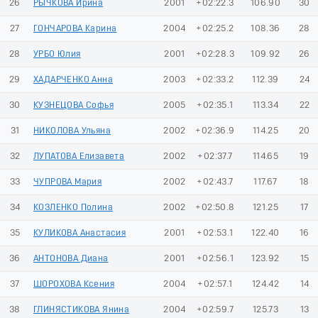
26
РЫЧКОВА Ирина
2001
+02:22.3
106.90
30
27
ГОНЧАРОВА Карина
2004
+02:25.2
108.36
28
28
УРБО Юлия
2001
+02:28.3
109.92
26
29
ХАДАРЧЕНКО Анна
2003
+02:33.2
112.39
24
30
КУЗНЕЦОВА Софья
2005
+02:35.1
113.34
22
31
НИКОЛОВА Ульяна
2002
+02:36.9
114.25
20
32
ЛУПАТОВА Елизавета
2002
+02:37.7
114.65
19
33
ЧУПРОВА Мария
2002
+02:43.7
117.67
18
34
КОЗЛЕНКО Полина
2002
+02:50.8
121.25
17
35
КУЛИКОВА Анастасия
2001
+02:53.1
122.40
16
36
АНТОНОВА Диана
2001
+02:56.1
123.92
15
37
ШОРОХОВА Ксения
2004
+02:57.1
124.42
14
38
ГЛИНЯСТИКОВА Янина
2004
+02:59.7
125.73
13