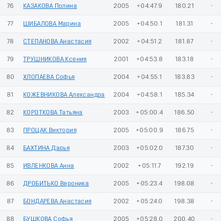
76
КАЗАКОВА Полина
2005
+04:47.9
180.21
-
77
ШИБАЛОВА Марина
2005
+04:50.1
181.31
-
78
СТЕПАНОВА Анастасия
2002
+04:51.2
181.87
-
79
ТРУШНИКОВА Ксения
2001
+04:53.8
183.18
-
80
ХЛОПАЕВА Софья
2004
+04:55.1
183.83
-
81
КОЖЕВНИКОВА Александра
2004
+04:58.1
185.34
-
82
КОРОТКОВА Татьяна
2003
+05:00.4
186.50
-
83
ПРОЦАК Виктория
2005
+05:00.9
186.75
-
84
БАХТИНА Дарья
2003
+05:02.0
187.30
-
85
ИВЛЕНКОВА Анна
2002
+05:11.7
192.19
-
86
ДРОБИТЬКО Вероника
2005
+05:23.4
198.08
-
87
БОНДАРЕВА Анастасия
2002
+05:24.0
198.38
-
88
БУШКОВА Софья
2005
+05:28.0
200.40
-