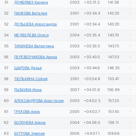
51
ДУМБРАВЭ Карина
2003
+03:31.2
141.59
-
52
ПАНКОВА Виталия
2001
+03:34.4
143.20
-
52
ДУЛЬЦЕВА Александра
2001
+03:34.4
143.20
-
54
МЕДВЕДЕВА Олеся
2004
+03:35.4
143.70
-
55
ТИКИНЕВА Валентина
2003
+03:35.5
143.75
-
56
ПЕРЕВОЗЧИКОВА Арина
2003
+03:43.0
147.53
-
57
ШАРОВА Дарья
2003
+03:44.6
148.33
-
58
ТЮЛЬКИНА София
2001
+03:54.8
153.47
-
59
РЫБКИНА Инна
2007
+04:01.8
156.99
-
60
АЛЕКСАНДРОВА Анастасия
2003
+04:02.3
157.25
-
61
ГРЕКОВА Анна
2005
+04:02.7
157.45
-
62
БОЛОНЕВА Алена
2004
+04:06.0
159.11
-
63
БУГРОВА Эмилия
2006
+04:07.1
159.66
-