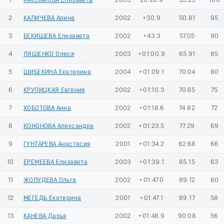
1
МАСЛАКОВА Елизавета
2003
26:28.9
35.25
100
2
КАЛИЧЕВА Арина
2002
+30.9
50.81
95
3
БЕКИШЕВА Елизавета
2002
+43.3
57.05
90
4
ЛЯШЕНКО Олеся
2003
+01:00.9
65.91
85
5
ШИБЕКИНА Екатерина
2004
+01:09.1
70.04
80
6
КРУПИЦКАЯ Евгения
2002
+01:10.3
70.65
75
7
ХОБОТОВА Анна
2002
+01:18.6
74.82
72
8
КОНОНОВА Александра
2002
+01:23.5
77.29
69
9
ГУНТАРЕВА Анастасия
2001
+01:34.2
82.68
66
10
ЕРЕМЕЕВА Елизавета
2003
+01:39.1
85.15
63
11
ЖОЛУДЕВА Ольга
2002
+01:47.0
89.12
60
12
МЕГЕДЬ Екатерина
2001
+01:47.1
89.17
58
13
КАНЕВА Дарья
2002
+01:48.9
90.08
56