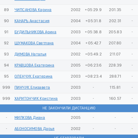
89
ЧИПСАНОВА Карина
2002
+05:29.9
201.35
-
90
КАНАРЬ Анастасия
2004
+05:31.8
202.31
-
91
БУДИЛЬНИКОВА Арина
2003
+05:38.8
205.83
-
92
ШУМАКОВА Светлана
2004
+05:42.7
207.80
-
93
ДИМОВА Наталья
2002
+05:49.2
211.07
-
94
КРАВЦОВА Екатерина
2005
+06:23.6
228.39
-
95
ОЛЕНЧУК Екатерина
2003
+08:23.4
288.71
-
999
ПИНЧУК Елизавета
2003
-
115.81
-
999
ХАРИТОНЧИК Кристина
2003
-
160.57
-
НЕ ЗАКОНЧИЛИ ДИСТАНЦИЮ
-
МИЛКОВА Диана
2005
-
-
-
-
АБОНОСИМОВА Дарья
2002
-
-
-