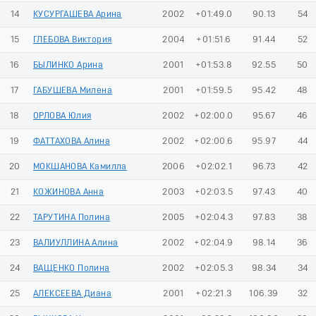
14
КУСУРГАШЕВА Арина
2002
+01:49.0
90.13
54
15
ГЛЕБОВА Виктория
2004
+01:51.6
91.44
52
16
БЫЛИНКО Арина
2001
+01:53.8
92.55
50
17
ГАБУШЕВА Милена
2001
+01:59.5
95.42
48
18
ОРЛОВА Юлия
2002
+02:00.0
95.67
46
19
ФАТТАХОВА Алина
2002
+02:00.6
95.97
44
20
МОКШАНОВА Камилла
2006
+02:02.1
96.73
42
21
КОЖИНОВА Анна
2003
+02:03.5
97.43
40
22
ТАРУТИНА Полина
2005
+02:04.3
97.83
38
23
ВАЛИУЛЛИНА Алина
2002
+02:04.9
98.14
36
24
ВАЩЕНКО Полина
2002
+02:05.3
98.34
34
25
АЛЕКСЕЕВА Диана
2001
+02:21.3
106.39
32