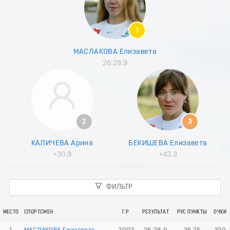
8
9
0
1
1
2
МАСЛАКОВА Елизавета
3
26:28.9
4
5
6
7
8
9
2
3
0
1
КАЛИЧЕВА Арина
БЕКИШЕВА Елизавета
2
+30.9
+43.3
3
4
5
ФИЛЬТР
6
7
8
МЕСТО
СПОРТСМЕН
Г.Р.
РЕЗУЛЬТАТ
РУС ПУНКТЫ
ОЧКИ
9