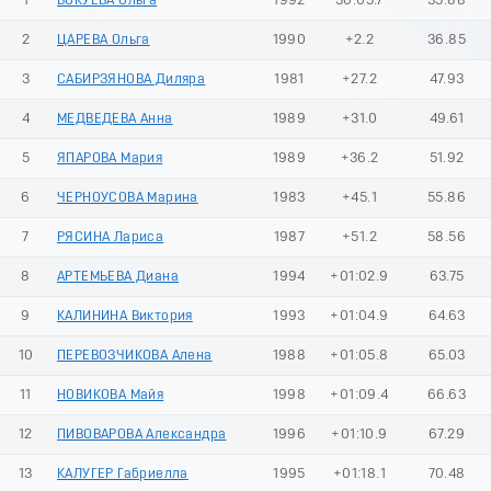
1
ВОКУЕВА Ольга
1992
30:05.7
35.88
2
ЦАРЕВА Ольга
1990
+2.2
36.85
3
САБИРЗЯНОВА Диляра
1981
+27.2
47.93
4
МЕДВЕДЕВА Анна
1989
+31.0
49.61
5
ЯПАРОВА Мария
1989
+36.2
51.92
6
ЧЕРНОУСОВА Марина
1983
+45.1
55.86
7
РЯСИНА Лариса
1987
+51.2
58.56
8
АРТЕМЬЕВА Диана
1994
+01:02.9
63.75
9
КАЛИНИНА Виктория
1993
+01:04.9
64.63
10
ПЕРЕВОЗЧИКОВА Алена
1988
+01:05.8
65.03
11
НОВИКОВА Майя
1998
+01:09.4
66.63
12
ПИВОВАРОВА Александра
1996
+01:10.9
67.29
13
КАЛУГЕР Габриелла
1995
+01:18.1
70.48