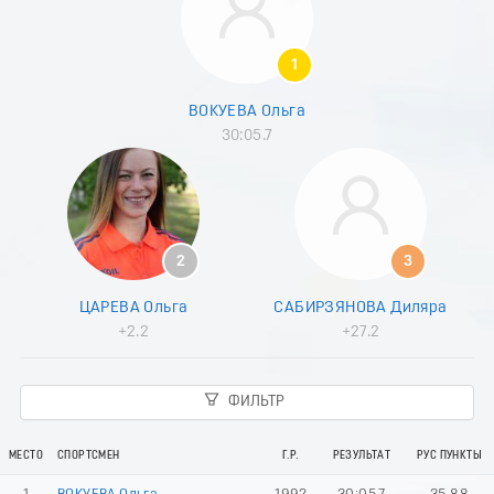
8
9
0
1
1
2
ВОКУЕВА Ольга
3
30:05.7
4
5
6
7
8
9
2
3
0
1
ЦАРЕВА Ольга
САБИРЗЯНОВА Диляра
2
+2.2
+27.2
3
4
5
ФИЛЬТР
6
7
8
МЕСТО
СПОРТСМЕН
Г.Р.
РЕЗУЛЬТАТ
РУС ПУНКТЫ
9