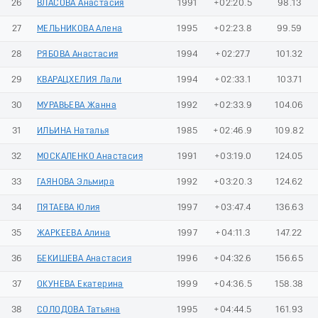
26
ВЛАСОВА Анастасия
1991
+02:20.5
98.13
27
МЕЛЬНИКОВА Алена
1995
+02:23.8
99.59
28
РЯБОВА Анастасия
1994
+02:27.7
101.32
29
КВАРАЦХЕЛИЯ Лали
1994
+02:33.1
103.71
30
МУРАВЬЕВА Жанна
1992
+02:33.9
104.06
31
ИЛЬИНА Наталья
1985
+02:46.9
109.82
32
МОСКАЛЕНКО Анастасия
1991
+03:19.0
124.05
33
ГАЯНОВА Эльмира
1992
+03:20.3
124.62
34
ПЯТАЕВА Юлия
1997
+03:47.4
136.63
35
ЖАРКЕЕВА Алина
1997
+04:11.3
147.22
36
БЕКИШЕВА Анастасия
1996
+04:32.6
156.65
37
ОКУНЕВА Екатерина
1999
+04:36.5
158.38
38
СОЛОДОВА Татьяна
1995
+04:44.5
161.93