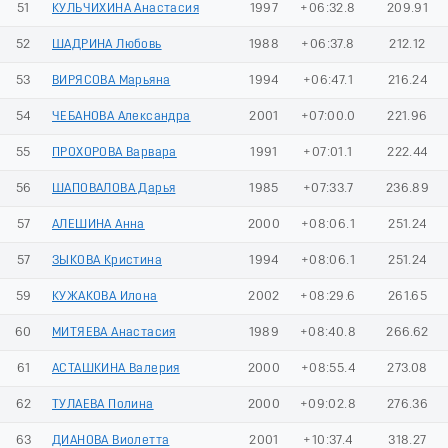
51
КУЛЬЧИХИНА Анастасия
1997
+06:32.8
209.91
52
ШАДРИНА Любовь
1988
+06:37.8
212.12
53
ВИРЯСОВА Марьяна
1994
+06:47.1
216.24
54
ЧЕБАНОВА Александра
2001
+07:00.0
221.96
55
ПРОХОРОВА Варвара
1991
+07:01.1
222.44
56
ШАПОВАЛОВА Дарья
1985
+07:33.7
236.89
57
АЛЕШИНА Анна
2000
+08:06.1
251.24
57
ЗЫКОВА Кристина
1994
+08:06.1
251.24
59
КУЖАКОВА Илона
2002
+08:29.6
261.65
60
МИТЯЕВА Анастасия
1989
+08:40.8
266.62
61
АСТАШКИНА Валерия
2000
+08:55.4
273.08
62
ТУЛАЕВА Полина
2000
+09:02.8
276.36
63
ДИАНОВА Виолетта
2001
+10:37.4
318.27