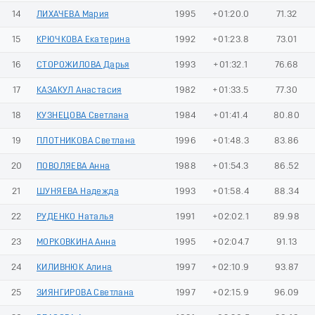
14
ЛИХАЧЕВА Мария
1995
+01:20.0
71.32
15
КРЮЧКОВА Екатерина
1992
+01:23.8
73.01
16
СТОРОЖИЛОВА Дарья
1993
+01:32.1
76.68
17
КАЗАКУЛ Анастасия
1982
+01:33.5
77.30
18
КУЗНЕЦОВА Светлана
1984
+01:41.4
80.80
19
ПЛОТНИКОВА Светлана
1996
+01:48.3
83.86
20
ПОВОЛЯЕВА Анна
1988
+01:54.3
86.52
21
ШУНЯЕВА Надежда
1993
+01:58.4
88.34
22
РУДЕНКО Наталья
1991
+02:02.1
89.98
23
МОРКОВКИНА Анна
1995
+02:04.7
91.13
24
КИЛИВНЮК Алина
1997
+02:10.9
93.87
25
ЗИЯНГИРОВА Светлана
1997
+02:15.9
96.09