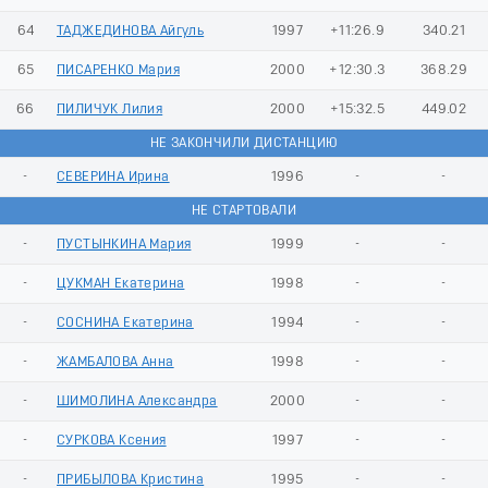
64
ТАДЖЕДИНОВА Айгуль
1997
+11:26.9
340.21
65
ПИСАРЕНКО Мария
2000
+12:30.3
368.29
66
ПИЛИЧУК Лилия
2000
+15:32.5
449.02
НЕ ЗАКОНЧИЛИ ДИСТАНЦИЮ
-
СЕВЕРИНА Ирина
1996
-
-
НЕ СТАРТОВАЛИ
-
ПУСТЫНКИНА Мария
1999
-
-
-
ЦУКМАН Екатерина
1998
-
-
-
СОСНИНА Екатерина
1994
-
-
-
ЖАМБАЛОВА Анна
1998
-
-
-
ШИМОЛИНА Александра
2000
-
-
-
СУРКОВА Ксения
1997
-
-
-
ПРИБЫЛОВА Кристина
1995
-
-