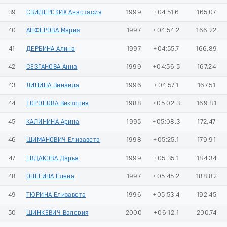
39
СВИДЕРСКИХ Анастасия
1999
+04:51.6
165.07
40
АНФЕРОВА Мария
1997
+04:54.2
166.22
41
ДЕРБИНА Алина
1997
+04:55.7
166.89
42
СЕЗГАНОВА Анна
1999
+04:56.5
167.24
43
ЛИПИНА Зинаида
1996
+04:57.1
167.51
44
ТОРОПОВА Виктория
1988
+05:02.3
169.81
45
КАЛИНИНА Арина
1995
+05:08.3
172.47
46
ШИМАНОВИЧ Елизавета
1998
+05:25.1
179.91
47
ЕВДАКОВА Дарья
1999
+05:35.1
184.34
48
ОНЕГИНА Елена
1997
+05:45.2
188.82
49
ТЮРИНА Елизавета
1996
+05:53.4
192.45
50
ШИНКЕВИЧ Валерия
2000
+06:12.1
200.74