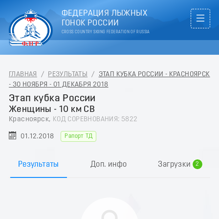
ФЕДЕРАЦИЯ ЛЫЖНЫХ
ГОНОК РОССИИ
CROSS COUNTRY SKIING FEDERATION OF RUSSIA
ГЛАВНАЯ
/
РЕЗУЛЬТАТЫ
/
ЭТАП КУБКА РОССИИ - КРАСНОЯРСК
- 30 НОЯБРЯ - 01 ДЕКАБРЯ 2018
Этап кубка России
Женщины - 10 км СВ
Красноярск,
КОД СОРЕВНОВАНИЯ: 5822
01.12.2018
Рапорт ТД
0
1
Результаты
Доп. инфо
Загрузки
2
3
4
5
6
7