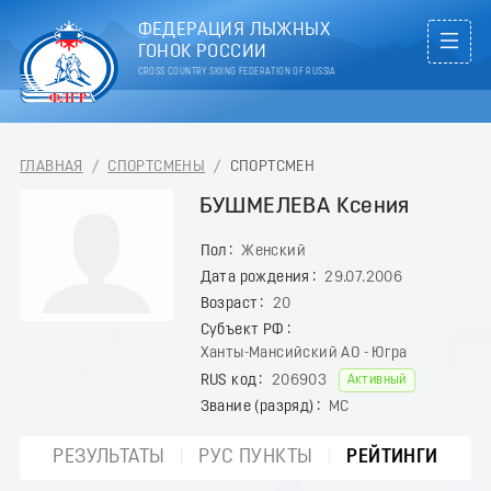
ФЕДЕРАЦИЯ ЛЫЖНЫХ
ГОНОК РОССИИ
CROSS COUNTRY SKIING FEDERATION OF RUSSIA
ГЛАВНАЯ
/
СПОРТСМЕНЫ
/
СПОРТСМЕН
БУШМЕЛЕВА Ксения
Пол
Женский
Дата рождения
29.07.2006
Возраст
20
Субъект РФ
Ханты-Мансийский АО - Югра
RUS код
206903
Активный
Звание (разряд)
МС
РЕЗУЛЬТАТЫ
РУС ПУНКТЫ
РЕЙТИНГИ