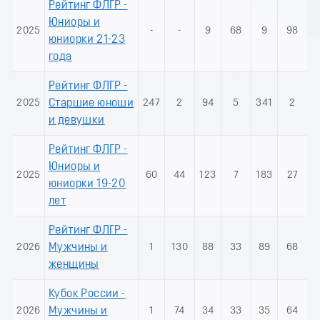
Рейтинг ФЛГР -
Юниоры и
2025
-
-
9
68
9
98
юниорки 21-23
года
Рейтинг ФЛГР -
2025
Старшие юноши
247
2
94
5
341
2
и девушки
Рейтинг ФЛГР -
Юниоры и
2025
60
44
123
7
183
27
юниорки 19-20
лет
Рейтинг ФЛГР -
2026
Мужчины и
1
130
88
33
89
68
женщины
Кубок России -
2026
Мужчины и
1
74
34
33
35
64