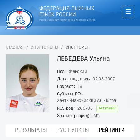
ФЕДЕРАЦИЯ ЛЫЖНЫХ
ГОНОК РОССИИ
CROSS COUNTRY SKIING FEDERATION OF RUSSIA
ГЛАВНАЯ
/
СПОРТСМЕНЫ
/
СПОРТСМЕН
ЛЕБЕДЕВА Ульяна
Пол
Женский
Дата рождения
02.03.2007
Возраст
19
Субъект РФ
Ханты-Мансийский АО - Югра
RUS код
206708
Активный
Звание (разряд)
МС
РЕЗУЛЬТАТЫ
РУС ПУНКТЫ
РЕЙТИНГИ