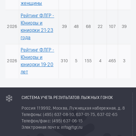
женщины
Рейтинг ФЛГР -
Юниоры и
2026
39
48
68
22
107
39
юниорки 21-23
года
Рейтинг ФЛГР -
Юниоры и
2026
310
5
155
4
465
3
юниорки 19-20
лет
СИСТЕМА УЧЕТА РЕЗУЛЬТАТОВ ЛЫЖНЫХ ГОНОК
Россия 119992, Москва, Лужнецкая набережная, д. 8
Телефоны: (495) 637-08-10, 637-01-75, 637-02-65
Телефон/факс: (495) 637-06-15
Электронная почта: info@flgr.ru