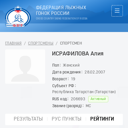
ФЕДЕРАЦИЯ ЛЫЖНЫХ
ГОНОК РОССИИ
CROSS COUNTRY SKIING FEDERATION OF RUSSIA
ГЛАВНАЯ
/
СПОРТСМЕНЫ
/
СПОРТСМЕН
ИСРАФИЛОВА Алия
Пол
Женский
Дата рождения
28.02.2007
Возраст
19
Субъект РФ
Республика Татарстан (Татарстан)
RUS код
206693
Активный
Звание (разряд)
МС
РЕЗУЛЬТАТЫ
РУС ПУНКТЫ
РЕЙТИНГИ