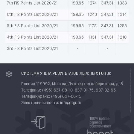
7th FIS Points List 2020/21
199.65
1274
347.31
1338
6th FIS Points List 2020/21
199.65
1243
347.31
1314
5th FIS Points List 2020/21
199.65
1175
347.31
1255
4th FIS Points List 2020/21
199.65
1131
347.31
1210
3rd FIS Points List 2020/21
-
-
СИСТЕМА УЧЕТА РЕЗУЛЬТАТОВ ЛЫЖНЫХ ГОНОК
Россия 119992, Москва, Лужнецкая набережная, д. 8
Телефоны: (495) 637-08-10, 637-01-75, 637-02-65
Телефон/факс: (495) 637-06-15
Электронная почта: info@flgr.ru