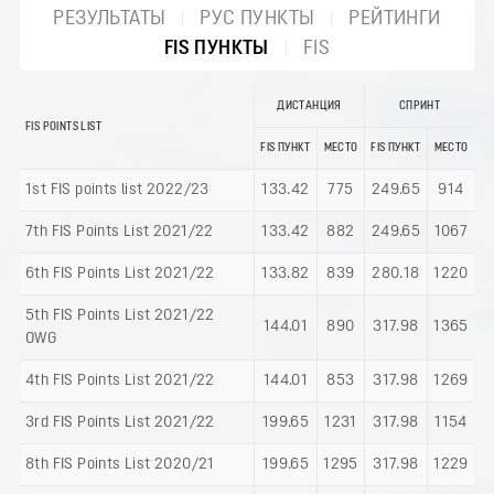
РЕЗУЛЬТАТЫ
РУС ПУНКТЫ
РЕЙТИНГИ
FIS ПУНКТЫ
FIS
ДИСТАНЦИЯ
СПРИНТ
FIS POINTS LIST
FIS ПУНКТ
МЕСТО
FIS ПУНКТ
МЕСТО
1st FIS points list 2022/23
133.42
775
249.65
914
7th FIS Points List 2021/22
133.42
882
249.65
1067
6th FIS Points List 2021/22
133.82
839
280.18
1220
5th FIS Points List 2021/22
144.01
890
317.98
1365
OWG
4th FIS Points List 2021/22
144.01
853
317.98
1269
3rd FIS Points List 2021/22
199.65
1231
317.98
1154
8th FIS Points List 2020/21
199.65
1295
317.98
1229