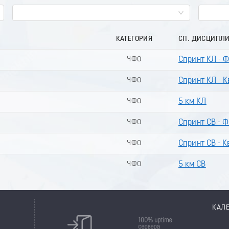
КАТЕГОРИЯ
СП. ДИСЦИПЛ
ЧФО
Спринт КЛ - 
ЧФО
Спринт КЛ - К
ЧФО
5 км КЛ
ЧФО
Спринт СВ - 
ЧФО
Спринт СВ - К
ЧФО
5 км СВ
КАЛ
8