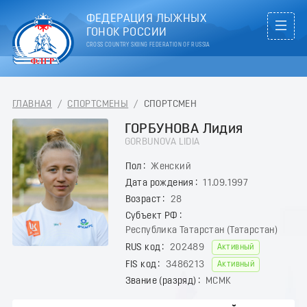
ФЕДЕРАЦИЯ ЛЫЖНЫХ
ГОНОК РОССИИ
CROSS COUNTRY SKIING FEDERATION OF RUSSIA
ГЛАВНАЯ
/
СПОРТСМЕНЫ
/
СПОРТСМЕН
ГОРБУНОВА Лидия
GORBUNOVA LIDIA
Пол
Женский
Дата рождения
11.09.1997
Возраст
28
Субъект РФ
Республика Татарстан (Татарстан)
RUS код
202489
Активный
FIS код
3486213
Активный
Звание (разряд)
МСМК