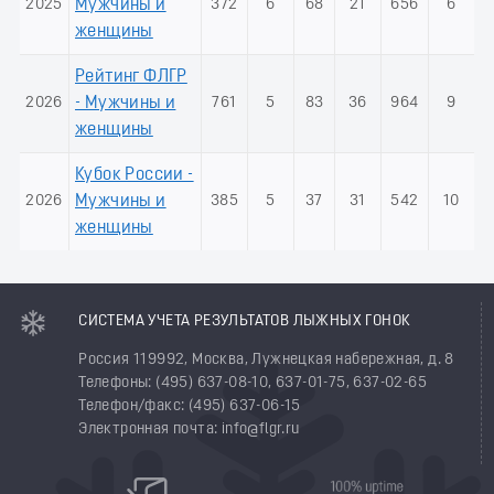
2025
Мужчины и
372
6
68
21
656
6
женщины
Рейтинг ФЛГР
2026
- Мужчины и
761
5
83
36
964
9
женщины
Кубок России -
2026
Мужчины и
385
5
37
31
542
10
женщины
СИСТЕМА УЧЕТА РЕЗУЛЬТАТОВ ЛЫЖНЫХ ГОНОК
Россия 119992, Москва, Лужнецкая набережная, д. 8
Телефоны: (495) 637-08-10, 637-01-75, 637-02-65
Телефон/факс: (495) 637-06-15
Электронная почта: info@flgr.ru