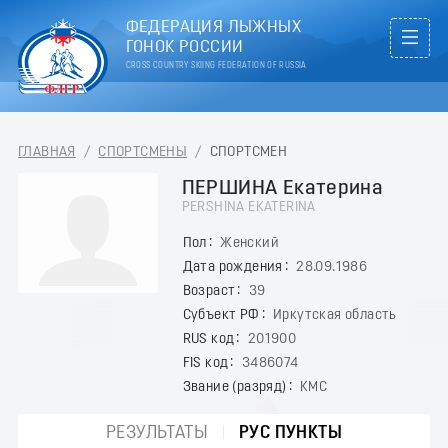
ФЕДЕРАЦИЯ ЛЫЖНЫХ
ГОНОК РОССИИ
CROSS COUNTRY SKIING FEDERATION OF RUSSIA
ГЛАВНАЯ
/
СПОРТСМЕНЫ
/
СПОРТСМЕН
ПЕРШИНА Екатерина
PERSHINA EKATERINA
Пол
Женский
Дата рождения
28.09.1986
Возраст
39
Субъект РФ
Иркутская область
RUS код
201900
FIS код
3486074
Звание (разряд)
КМС
РЕЗУЛЬТАТЫ
РУС ПУНКТЫ