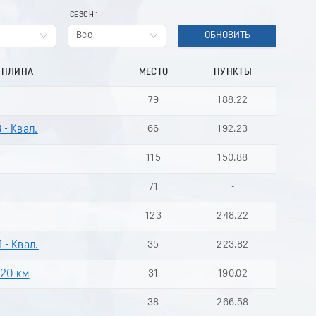
СЕЗОН
Все
ОБНОВИТЬ
ИПЛИНА
МЕСТО
ПУНКТЫ
79
188.22
 - Квал.
66
192.23
115
150.88
71
-
123
248.22
 - Квал.
35
223.82
 20 км
31
190.02
38
266.58