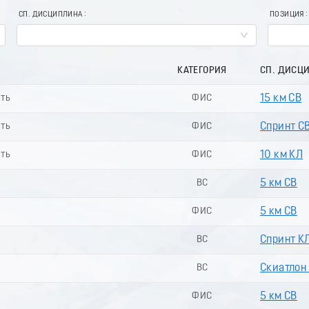
СП. ДИСЦИПЛИНА
ПОЗИЦИЯ
КАТЕГОРИЯ
СП. ДИСЦ
сть
ФИС
15 км СВ
сть
ФИС
Спринт СВ
сть
ФИС
10 км КЛ
ВС
5 км СВ
ФИС
5 км СВ
ВС
Спринт КЛ
ВС
Скиатлон
ФИС
5 км СВ