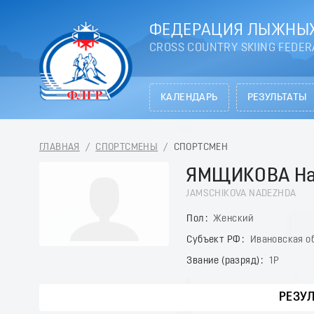
ФЕДЕРАЦИЯ ЛЫЖНЫХ
CROSS COUNTRY SKIING FEDER
КАЛЕНДАРЬ
РЕЗУЛЬТАТЫ
ГЛАВНАЯ
/
СПОРТСМЕНЫ
/
СПОРТСМЕН
ЯМЩИКОВА Н
JAMSCHIKOVA NADEZHDA
Пол
Женский
Субъект РФ
Ивановская о
Звание (разряд)
1Р
РЕЗУ