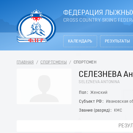
ФЕДЕРАЦИЯ ЛЫЖНЫХ
CROSS COUNTRY SKIING FEDER
КАЛЕНДАРЬ
РЕЗУЛЬТАТЫ
ГЛАВНАЯ
/
СПОРТСМЕНЫ
/
СПОРТСМЕН
СЕЛЕЗНЕВА Ан
SELEZNEVA ANTONINA
Пол
Женский
Субъект РФ
Ивановская о
Звание (разряд)
КМС
РЕЗУ