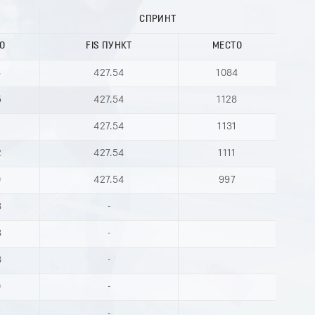
СПРИНТ
О
FIS ПУНКТ
МЕСТО
8
427.54
1084
5
427.54
1128
1
427.54
1131
2
427.54
1111
0
427.54
997
3
-
8
-
8
-
0
-
7
-