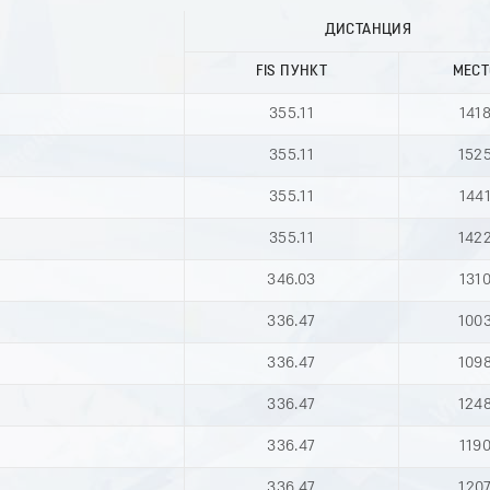
ДИСТАНЦИЯ
FIS ПУНКТ
МЕСТ
355.11
141
355.11
152
355.11
144
355.11
142
346.03
131
336.47
100
336.47
109
336.47
124
336.47
119
336.47
120