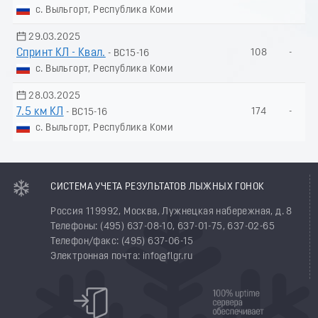
с. Выльгорт, Республика Коми
29.03.2025
Спринт КЛ - Квал.
108
-
- ВС15-16
с. Выльгорт, Республика Коми
28.03.2025
7.5 км КЛ
174
-
- ВС15-16
с. Выльгорт, Республика Коми
СИСТЕМА УЧЕТА РЕЗУЛЬТАТОВ ЛЫЖНЫХ ГОНОК
Россия 119992, Москва, Лужнецкая набережная, д. 8
Телефоны: (495) 637-08-10, 637-01-75, 637-02-65
Телефон/факс: (495) 637-06-15
Электронная почта: info@flgr.ru