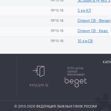
ПР15-16
Эстафета (4 чел. х
ПР15-16
5 км КЛ
ПР15-16
Спринт СВ - Финал
ПР15-16
Спринт СВ - Квал.
ПР15-16
10 км СВ
КАЛ
8
ВХОД ДЛЯ ТД
© 2010-2026 ФЕДЕРАЦИЯ ЛЫЖНЫХ ГОНОК РОССИИ