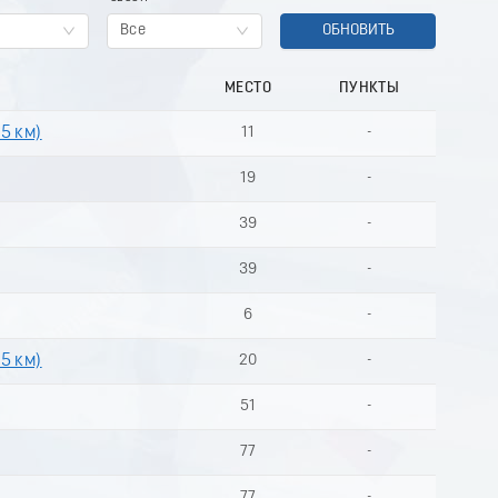
Все
ОБНОВИТЬ
МЕСТО
ПУНКТЫ
 5 км)
11
-
19
-
39
-
39
-
6
-
 5 км)
20
-
51
-
77
-
77
-