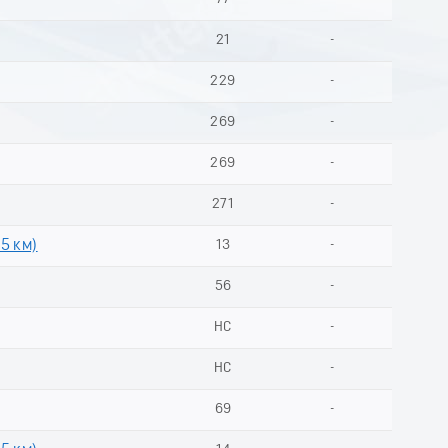
21
-
229
-
269
-
269
-
271
-
 5 км)
13
-
56
-
НС
-
НС
-
69
-