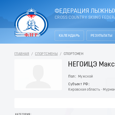
ФЕДЕРАЦИЯ ЛЫЖНЫХ
CROSS COUNTRY SKIING FEDER
КАЛЕНДАРЬ
РЕЗУЛЬТАТЫ
ГЛАВНАЯ
/
СПОРТСМЕНЫ
/
СПОРТСМЕН
НЕГОИЦЭ Мак
Пол
Мужской
Субъект РФ
Кировская область - Мурма
КАТЕГОРИЯ