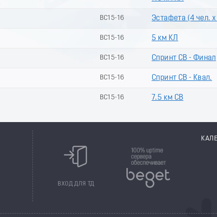
ВС15-16
Эстафета (4 чел. х
ВС15-16
5 км КЛ
ВС15-16
Спринт СВ - Финал
ВС15-16
Спринт СВ - Квал.
ВС15-16
7.5 км СВ
КАЛ
8
ВХОД ДЛЯ ТД