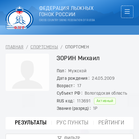
ФЕДЕРАЦИЯ ЛЫЖНЫХ
ГОНОК РОССИИ
CROSS COUNTRY SKIING FEDERATION OF RUSSIA
ГЛАВНАЯ
/
СПОРТСМЕНЫ
/
СПОРТСМЕН
ЗОРИН Михаил
Пол
Мужской
Дата рождения
24.05.2009
Возраст
17
Субъект РФ
Вологодская область
RUS код
113691
Активный
Звание (разряд)
1Р
РЕЗУЛЬТАТЫ
РУС ПУНКТЫ
РЕЙТИНГИ
ФИЛЬТР