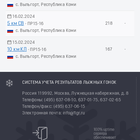
с. Выльгорт, Республика Коми
16.02.2024
5 км СВ
218
-
- ПР15-16
с. Выльгорт, Республика Коми
15.02.2024
10 км КЛ
167
-
- ПР15-16
с. Выльгорт, Республика Коми
СИСТЕМА УЧЕТА РЕЗУЛЬТАТОВ ЛЫЖНЫХ ГОНОК
Россия 119992, Москва, Лужнецкая набережная, д. 8
Телефоны: (495) 637-08-10, 637-01-75, 637-02-65
Телефон/факс: (495) 637-06-15
Электронная почта: info@flgr.ru