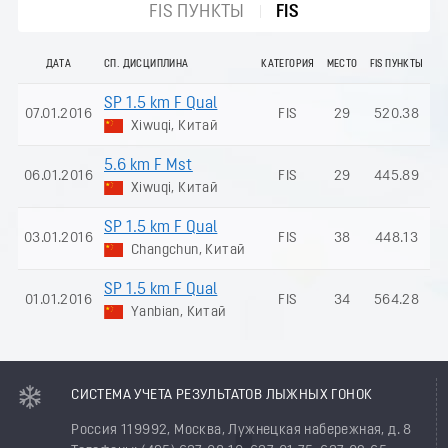
FIS ПУНКТЫ
FIS
ДАТА
СП. ДИСЦИПЛИНА
КАТЕГОРИЯ
МЕСТО
FIS ПУНКТЫ
SP 1.5 km F Qual
07.01.2016
FIS
29
520.38
Xiwuqi, Китай
5.6 km F Mst
06.01.2016
FIS
29
445.89
Xiwuqi, Китай
SP 1.5 km F Qual
03.01.2016
FIS
38
448.13
Changchun, Китай
SP 1.5 km F Qual
01.01.2016
FIS
34
564.28
Yanbian, Китай
СИСТЕМА УЧЕТА РЕЗУЛЬТАТОВ ЛЫЖНЫХ ГОНОК
Россия 119992, Москва, Лужнецкая набережная, д. 8