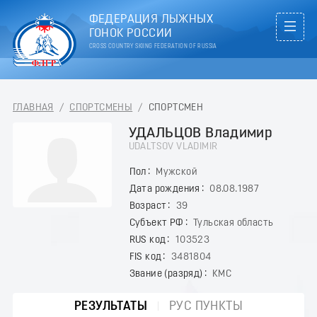
ФЕДЕРАЦИЯ ЛЫЖНЫХ
ГОНОК РОССИИ
CROSS COUNTRY SKIING FEDERATION OF RUSSIA
ГЛАВНАЯ
/
СПОРТСМЕНЫ
/
СПОРТСМЕН
УДАЛЬЦОВ Владимир
UDALTSOV VLADIMIR
Пол
Мужской
Дата рождения
08.08.1987
Возраст
39
Субъект РФ
Тульская область
RUS код
103523
FIS код
3481804
Звание (разряд)
КМС
РЕЗУЛЬТАТЫ
РУС ПУНКТЫ