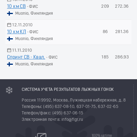
10 км СВ
209
272.36
- ФИС
Muonio, Финляндия
12.11.2010
10 км КЛ
86
281.36
- ФИС
Muonio, Финляндия
11.11.2010
Спринт СВ - Квал.
185
286.93
- ФИС
Muonio, Финляндия
СИСТЕМА УЧЕТА РЕЗУЛЬТАТОВ ЛЫЖНЫХ ГОНОК
Россия 119992, Москва, Лужнецкая набережная, д. 8
Телефоны: (495) 637-08-10, 637-01-75, 637-02-65
Телефон/факс: (495) 637-06-15
Электронная почта: info@flgr.ru