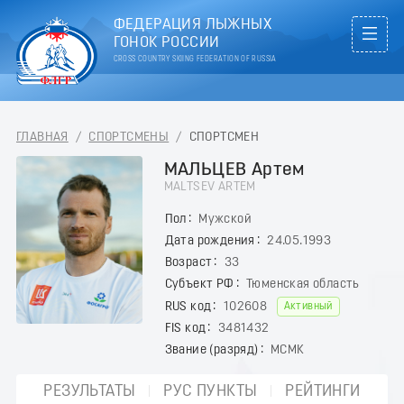
ФЕДЕРАЦИЯ ЛЫЖНЫХ
ГОНОК РОССИИ
CROSS COUNTRY SKIING FEDERATION OF RUSSIA
ГЛАВНАЯ
/
СПОРТСМЕНЫ
/
СПОРТСМЕН
МАЛЬЦЕВ Артем
MALTSEV ARTEM
Пол
Мужской
Дата рождения
24.05.1993
Возраст
33
Субъект РФ
Тюменская область
RUS код
102608
Активный
FIS код
3481432
Звание (разряд)
МСМК
РЕЗУЛЬТАТЫ
РУС ПУНКТЫ
РЕЙТИНГИ