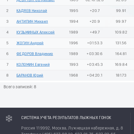
1
ДЕВЯТЬЯРОВ Михаил
1985
02:16:32.0
92.83
2
КАДЯЕВ Николай
1995
+20.7
99.91
3
АНТИПИН Михаил
1994
+20.9
99.97
4
КУЗЬМИНЫХ Алексей
1989
+49.7
109.82
5
ЖОГИН Андрей
1996
+01:53.3
131.56
6
ФЕДОРОВ Владимир
1989
+03:30.6
164.81
7
КОЛОМИН Евгений
1993
+03:45.3
169.84
8
БАРАНОВ Юрий
1968
+04:20.1
181.73
Всего записей: 8
СИСТЕМА УЧЕТА РЕЗУЛЬТАТОВ ЛЫЖНЫХ ГОНОК
Россия 119992, Москва, Лужнецкая набережная, д. 8