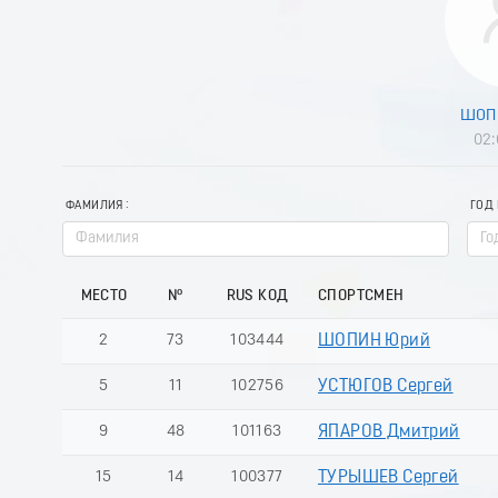
ШОП
02:
ФАМИЛИЯ
ГОД
МЕСТО
№
RUS КОД
СПОРТСМЕН
2
73
103444
ШОПИН Юрий
5
11
102756
УСТЮГОВ Сергей
9
48
101163
ЯПАРОВ Дмитрий
15
14
100377
ТУРЫШЕВ Сергей