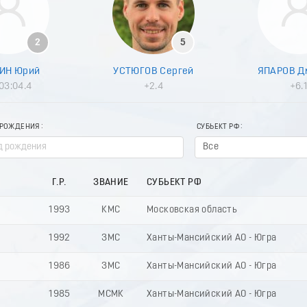
2
5
ИН Юрий
УСТЮГОВ Сергей
ЯПАРОВ Д
03:04.4
+2.4
+6.
 РОЖДЕНИЯ
СУБЬЕКТ РФ
Все
Г.Р.
ЗВАНИЕ
СУБЬЕКТ РФ
1993
КМС
Московская область
1992
ЗМС
Ханты-Мансийский АО - Югра
1986
ЗМС
Ханты-Мансийский АО - Югра
1985
МСМК
Ханты-Мансийский АО - Югра