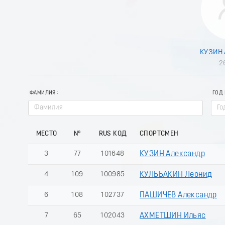
КУЗИН 
2
ФАМИЛИЯ
ГОД
МЕСТО
№
RUS КОД
СПОРТСМЕН
3
77
101648
КУЗИН Александр
4
109
100985
КУЛЬБАКИН Леонид
6
108
102737
ПАШИЧЕВ Александр
7
65
102043
АХМЕТШИН Ильяс