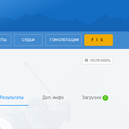
НТЫ
СУДЬИ
ГОМОЛОГАЦИИ
FIS
РАСПЕЧАТАТЬ
0
1
Результаты
Доп. инфо
Загрузки
2
3
4
5
6
7