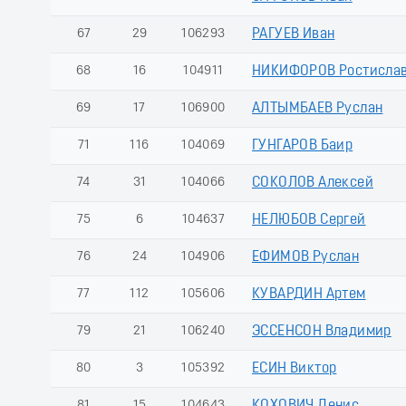
67
29
106293
РАГУЕВ Иван
68
16
104911
НИКИФОРОВ Ростисла
69
17
106900
АЛТЫМБАЕВ Руслан
71
116
104069
ГУНГАРОВ Баир
74
31
104066
СОКОЛОВ Алексей
75
6
104637
НЕЛЮБОВ Сергей
76
24
104906
ЕФИМОВ Руслан
77
112
105606
КУВАРДИН Артем
79
21
106240
ЭССЕНСОН Владимир
80
3
105392
ЕСИН Виктор
81
15
104643