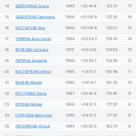
14
ЗАБРОДИНА Ольга
1993
+02:44.8
122.31
17
15
ЗАБОРСКАЯ Светлана
1996
+03:08.9
132.78
16
16
КОСТЫГОВА Яна
1996
+03:09.9
133.21
15
17
ТИМИНА Анастасия
1994
+03:24.3
139.47
14
18
ВОЛКОВА Наталья
1975
+03:24.6
139.60
13
19
ЛИПИНА Зинаида
1996
+03:59.1
154.58
12
20
КОСТЮЧЕНКО Инна
1995
+04:11.5
159.96
11
21
КАНЕВА Мария
1995
+04:14.7
161.35
10
22
ПОСТНОВА Ольга
1987
+04:44.9
174.46
9
23
ОРЛОВА Мария
1998
+04:51.5
177.33
8
23
ГОРЯЧЕВА Виктория
1995
+04:51.5
177.33
8
25
ЛЯСНИКОВА Дарья
1994
+05:02.5
182.10
6