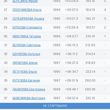
26
БЕРЕЗИНА Мария
1993
+05:04.9
183.15
5
27
ПЛОТНИКОВА Ольга
1996
+05:07.3
184.19
4
28
СЕРЕБРЯКОВА Ульяна
1995
+05:21.3
190.27
3
29
БУРЦЕВА Елизавета
1996
+05:28.9
193.57
2
30
НИКУЛИНА Татьяна
1996
+06:07.7
210.41
1
31
БЕЛЯЕВА Светлана
1993
+06:13.5
212.93
-
32
ШУНЯЕВА Наталья
1996
+06:17.2
214.54
-
33
ЛИПАТОВА Алена
1997
+06:27.3
218.92
-
34
ЛЕТУЧЕВА Ольга
1995
+06:34.7
222.14
-
35
КУТУЗОВА Евгения
1997
+08:01.9
260.00
-
36
ДАНИЛОВА Екатерина
1998
+08:48.1
280.06
-
37
АНИСИМОВА Виктория
1997
+09:57.4
310.15
-
НЕ СТАРТОВАЛИ