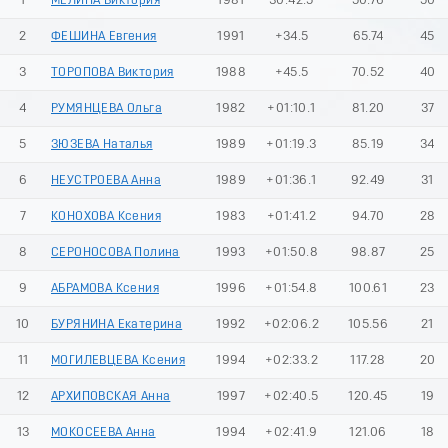
1
МЕЛИНА Виктория
1981
30:42.5
50.76
50
2
ФЕШИНА Евгения
1991
+34.5
65.74
45
3
ТОРОПОВА Виктория
1988
+45.5
70.52
40
4
РУМЯНЦЕВА Ольга
1982
+01:10.1
81.20
37
5
ЗЮЗЕВА Наталья
1989
+01:19.3
85.19
34
6
НЕУСТРОЕВА Анна
1989
+01:36.1
92.49
31
7
КОНОХОВА Ксения
1983
+01:41.2
94.70
28
8
СЕРОНОСОВА Полина
1993
+01:50.8
98.87
25
9
АБРАМОВА Ксения
1996
+01:54.8
100.61
23
10
БУРЯНИНА Екатерина
1992
+02:06.2
105.56
21
11
МОГИЛЕВЦЕВА Ксения
1994
+02:33.2
117.28
20
12
АРХИПОВСКАЯ Анна
1997
+02:40.5
120.45
19
13
МОКОСЕЕВА Анна
1994
+02:41.9
121.06
18