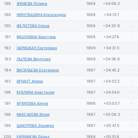
188
ЖМАЕВА Полина
1999
+04:06.2
-
189
НИКУЛЬШИНА Александра
1998
+04:13.1
-
190
ФЕДОТОВА Елена
1998
+04:20.9
-
191
МАЦОКИНА Христина
1998
+04:27.6
-
192
ЗАРИЦКАЯ Екатерина
1999
+04:31.5
-
193
ЛЫЛОВА Виктория
1999
+04:36.8
-
194
ВАСИЛЬЕВА Екатерина
1997
+04:45.2
-
195
АРНАУТ Алена
1997
+04:53.2
-
196
КУКЛИНА Анастасия
1997
+04:54.0
-
197
АРХИПОВА Алена
1998
+05:03.7
-
198
МАКСАКОВА Юлия
1997
+05:09.3
-
199
ШАКУРОВА Эльмира
1997
+05:47.5
-
200
КАРАВАЕВА Дарья
1999
+05:51.6
-