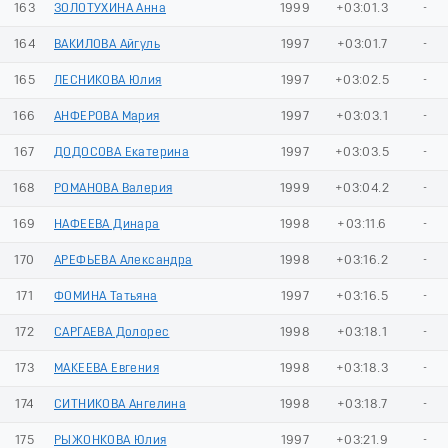
163
ЗОЛОТУХИНА Анна
1999
+03:01.3
-
164
ВАКИЛОВА Айгуль
1997
+03:01.7
-
165
ЛЕСНИКОВА Юлия
1997
+03:02.5
-
166
АНФЕРОВА Мария
1997
+03:03.1
-
167
ДОДОСОВА Екатерина
1997
+03:03.5
-
168
РОМАНОВА Валерия
1999
+03:04.2
-
169
НАФЕЕВА Динара
1998
+03:11.6
-
170
АРЕФЬЕВА Александра
1998
+03:16.2
-
171
ФОМИНА Татьяна
1997
+03:16.5
-
172
САРГАЕВА Долорес
1998
+03:18.1
-
173
МАКЕЕВА Евгения
1998
+03:18.3
-
174
СИТНИКОВА Ангелина
1998
+03:18.7
-
175
РЫЖОНКОВА Юлия
1997
+03:21.9
-