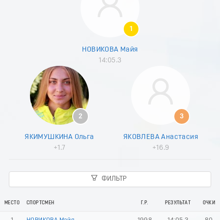
8
9
0
1
1
2
НОВИКОВА Майя
3
14:05.3
4
5
6
7
8
9
2
3
0
1
ЯКИМУШКИНА Ольга
ЯКОВЛЕВА Анастасия
2
+1.7
+16.9
3
4
5
ФИЛЬТР
6
7
8
МЕСТО
СПОРТСМЕН
Г.Р.
РЕЗУЛЬТАТ
ОЧКИ
9