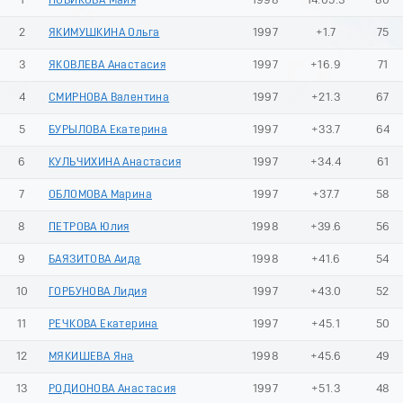
1
НОВИКОВА Майя
1998
14:05.3
80
2
ЯКИМУШКИНА Ольга
1997
+1.7
75
3
ЯКОВЛЕВА Анастасия
1997
+16.9
71
4
СМИРНОВА Валентина
1997
+21.3
67
5
БУРЫЛОВА Екатерина
1997
+33.7
64
6
КУЛЬЧИХИНА Анастасия
1997
+34.4
61
7
ОБЛОМОВА Марина
1997
+37.7
58
8
ПЕТРОВА Юлия
1998
+39.6
56
9
БАЯЗИТОВА Аида
1998
+41.6
54
10
ГОРБУНОВА Лидия
1997
+43.0
52
11
РЕЧКОВА Екатерина
1997
+45.1
50
12
МЯКИШЕВА Яна
1998
+45.6
49
13
РОДИОНОВА Анастасия
1997
+51.3
48