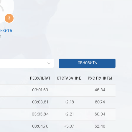
7
8
9
3
0
1
Никита
2
1
3
4
5
6
7
ОБНОВИТЬ
8
9
РЕЗУЛЬТАТ
ОТСТАВАНИЕ
РУС ПУНКТЫ
0
1
03:01.63
-
46.34
2
3
03:03.81
+2.18
60.74
4
5
03:03.84
+2.21
60.94
6
7
03:04.70
+3.07
62.46
8