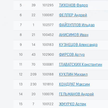
5
39
101295
ТИХОНОВ Федор
6
22
100067
ФЕЛЛЕР Андрей
7
1
102577
ФАЙЗУЛЛОВ Ильдар
8
21
100452
АНИСИМОВ Иван
9
14
100183
КУЗНЕЦОВ Александр
10
43
102900
ФИРСОВ Артур
11
70
100081
ГЛАВАТСКИХ Константин
12
209
100188
КУКЛИН Михаил
13
230
101810
КОНДРАТ Максим
14
20
100076
ГЕЛЬМАНОВ Андрей
15
7
100122
ЖМУРКО Артем