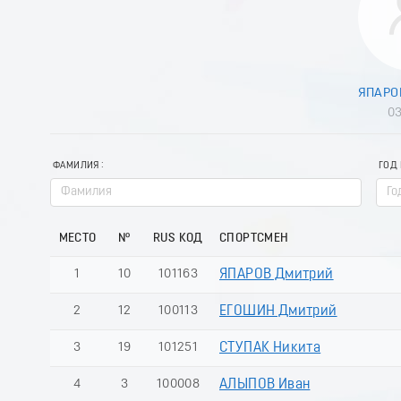
ЯПАРО
03
ФАМИЛИЯ
ГОД
МЕСТО
№
RUS КОД
СПОРТСМЕН
1
10
101163
ЯПАРОВ Дмитрий
2
12
100113
ЕГОШИН Дмитрий
3
19
101251
СТУПАК Никита
4
3
100008
АЛЫПОВ Иван