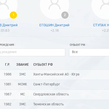
1
2
В Дмитрий
ЕГОШИН Дмитрий
СТУПАК 
:01.63
+2.18
+2.2
 РОЖДЕНИЯ
СУБЬЕКТ РФ
Все
Г.Р.
ЗВАНИЕ
СУБЬЕКТ РФ
1986
ЗМС
Ханты-Мансийский АО - Югра
1981
МСМК
Санкт-Петербург
1987
МС
Свердловская область
1982
ЗМС
Тюменская область