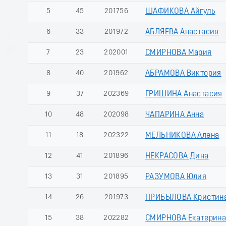
5
45
201756
ШАФИКОВА Айгуль
6
33
201972
АБЛЯЕВА Анастасия
7
23
202001
СМИРНОВА Мария
8
40
201962
АБРАМОВА Виктория
9
37
202369
ГРИШИНА Анастасия
10
48
202098
ЧАПАРИНА Анна
11
18
202322
МЕЛЬНИКОВА Алена
12
41
201896
НЕКРАСОВА Дина
13
31
201895
РАЗУМОВА Юлия
14
26
201973
ПРИБЫЛОВА Кристин
15
38
202282
СМИРНОВА Екатерин