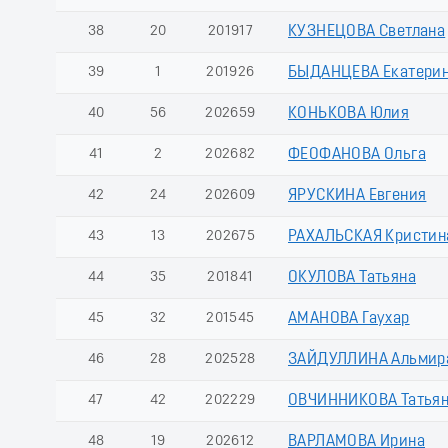
38
20
201917
КУЗНЕЦОВА Светлана
39
1
201926
БЫДАНЦЕВА Екатери
40
56
202659
КОНЬКОВА Юлия
41
2
202682
ФЕОФАНОВА Ольга
42
24
202609
ЯРУСКИНА Евгения
43
13
202675
РАХАЛЬСКАЯ Кристин
44
35
201841
ОКУЛОВА Татьяна
45
32
201545
АМАНОВА Гаухар
46
28
202528
ЗАЙДУЛЛИНА Альмир
47
42
202229
ОВЧИННИКОВА Татья
48
19
202612
ВАРЛАМОВА Ирина