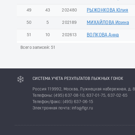
49
43
202480
РЫЖОНКОВА Юлия
50
5
202189
МИХАЙЛОВА Ирина
51
10
202613
ВОЛКОВА Анна
Всего записей: 51
СИСТЕМА УЧЕТА РЕЗУЛЬТАТОВ ЛЫЖНЫХ ГОНОК
Россия 119992, Москва, Лужнецкая набережная, д. 
Телефоны: (495) 637-08-10, 637-01-75, 637-02-65
Телефон/факс: (495) 637-06-15
Электронная почта: info@flgr.ru