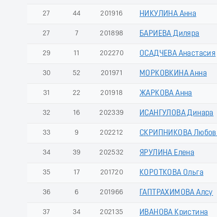
27
44
201916
НИКУЛИНА Анна
27
7
201898
БАРИЕВА Диляра
29
11
202270
ОСАДЧЕВА Анастасия
30
52
201971
МОРКОВКИНА Анна
31
22
201918
ЖАРКОВА Анна
32
16
202339
ИСАНГУЛОВА Динара
33
9
202212
СКРИПНИКОВА Любов
34
39
202532
ЯРУЛИНА Елена
35
17
201720
КОРОТКОВА Ольга
36
6
201966
ГАПТРАХИМОВА Алсу
37
34
202135
ИВАНОВА Кристина