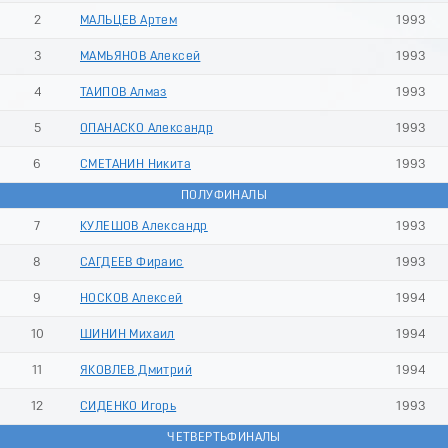
2
МАЛЬЦЕВ Артем
1993
3
МАМЬЯНОВ Алексей
1993
4
ТАИПОВ Алмаз
1993
5
ОПАНАСКО Александр
1993
6
СМЕТАНИН Никита
1993
ПОЛУФИНАЛЫ
7
КУЛЕШОВ Александр
1993
8
САГДЕЕВ Фираис
1993
9
НОСКОВ Алексей
1994
10
ШИНИН Михаил
1994
11
ЯКОВЛЕВ Дмитрий
1994
12
СИДЕНКО Игорь
1993
ЧЕТВЕРТЬФИНАЛЫ