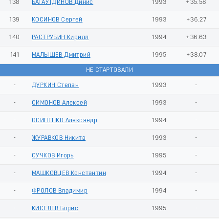
138
БАГАУТДИНОВ Динис
1993
+35.58
139
КОСИНОВ Сергей
1993
+36.27
140
РАСТРУБИН Кирилл
1994
+36.63
141
МАЛЫШЕВ Дмитрий
1995
+38.07
НЕ СТАРТОВАЛИ
-
ДУРКИН Степан
1993
-
-
СИМОНОВ Алексей
1993
-
-
ОСИПЕНКО Александр
1994
-
-
ЖУРАВКОВ Никита
1993
-
-
СУЧКОВ Игорь
1995
-
-
МАШКОВЦЕВ Константин
1994
-
-
ФРОЛОВ Владимир
1994
-
-
КИСЕЛЕВ Борис
1995
-