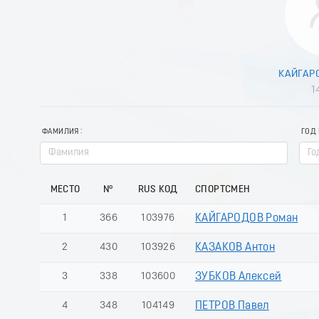
КАЙГАР
1
ФАМИЛИЯ
ГОД
МЕСТО
№
RUS КОД
СПОРТСМЕН
1
366
103976
КАЙГАРОДОВ Роман
2
430
103926
КАЗАКОВ Антон
3
338
103600
ЗУБКОВ Алексей
4
348
104149
ПЕТРОВ Павел