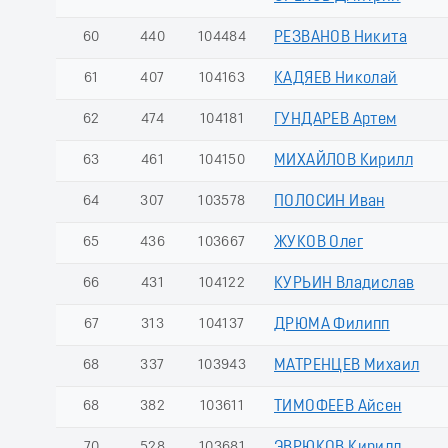
60
440
104484
РЕЗВАНОВ Никита
61
407
104163
КАДЯЕВ Николай
62
474
104181
ГУНДАРЕВ Артем
63
461
104150
МИХАЙЛОВ Кирилл
64
307
103578
ПОЛОСИН Иван
65
436
103667
ЖУКОВ Олег
66
431
104122
КУРЬИН Владислав
67
313
104137
ДРЮМА Филипп
68
337
103943
МАТРЕНЦЕВ Михаил
68
382
103611
ТИМОФЕЕВ Айсен
70
528
103681