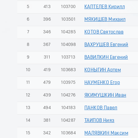
5
413
103700
КАПТЕЛЕВ Кирилл
6
396
103501
МЯКИШЕВ Михаил
7
346
104285
КОТОВ Святослав
8
367
104098
ВАХРУШЕВ Евгений
9
311
103713
ВАВИЛКИН Евгений
10
419
103683
КОНЫГИН Артем
11
479
103975
НАУМЕНКО Егор
12
439
104276
ЯКИМУШКИН Иван
13
494
104183
ПАНКОВ Павел
14
381
104287
ТАИПОВ Нияз
15
342
103684
МАЛЯВКИН Максим