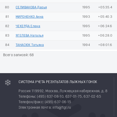
80
СЕЛИВАНОВА Дарья
1995
+05:35.4
81
МИРОНЕНКО Анна
1993
+05:40.3
82
ЧЕКЕРДА Елена
1995
+06:24.6
83
ЯГЕЛЕВА Наталья
1995
+06:28.0
84
ТАНАСЮК Татьяна
1994
+08:01.6
Всего записей: 68
СИСТЕМА УЧЕТА РЕЗУЛЬТАТОВ ЛЫЖНЫХ ГОНОК
Россия 119992, Москва, Лужнецкая набережная, д. 8
Телефоны: (495) 637-08-10, 637-01-75, 637-02-65
Телефон/факс: (495) 637-06-15
Электронная почта: info@flgr.ru