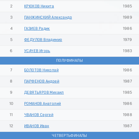
2
КРЮКОВ Никита
1985
3
ПАНЖИНСКИЙ Александр
1989
4
ГАЗИЕВ Радик
1986
5
ФЕДУЛОВ Владимир
1979
6
УСАЧЕВ Игорь
1983
ПОЛУФИНАЛЫ
7
БОЛОТОВ Николай
1986
8
ПАРФЕНОВ Андрей
1987
9
ДЕВЯТЬЯРОВ Михаил
1985
10
РОМАНОВ Анатолий
1986
11
ЧВАНОВ Сергей
1988
12
ИВАНОВ Иван
1987
ЧЕТВЕРТЬФИНАЛЫ