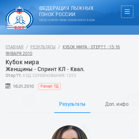
ФЕДЕРАЦИЯ ЛЫЖНЫХ
ГОНОК РОССИИ
CROSS COUNTRY SKIING FEDERATION OF RUSSIA
ГЛАВНАЯ
/
РЕЗУЛЬТАТЫ
/
КУБОК МИРА - OTEP?? - 15-16
ЯНВАРЯ 2010
Кубок мира
Женщины - Спринт КЛ - Квал.
Otep??,
КОД СОРЕВНОВАНИЯ: 1255
16.01.2010
Рапорт ТД
Результаты
Доп. инфо