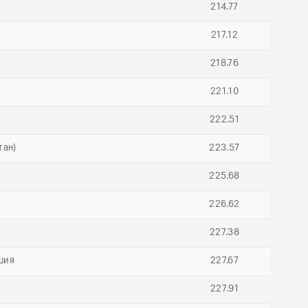
214.77
217.12
218.76
221.10
222.51
тан)
223.57
225.68
226.62
227.38
шия
227.67
227.91