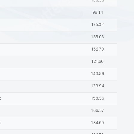
156.90
99.14
175.02
135.03
152.79
121.66
143.59
123.94
с
158.36
166.57
с
184.69