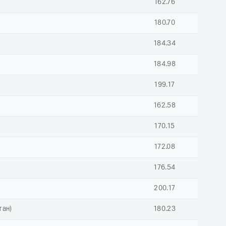
162.76
180.70
184.34
184.98
199.17
162.58
170.15
172.08
176.54
200.17
тан)
180.23