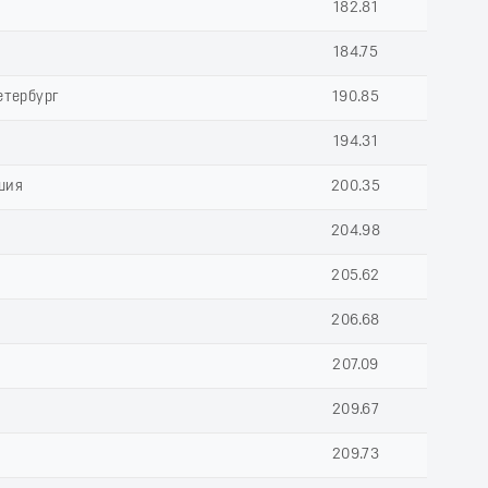
182.81
184.75
етербург
190.85
194.31
шия
200.35
204.98
205.62
206.68
207.09
209.67
209.73