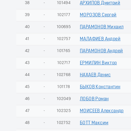
38
-
101494
АРХИПОВ Дмитрий
39
-
102177
МОРОЗОВ Сергей
40
-
100695
ПАРАМОНОВ Михаил
41
-
102757
МАЛАФИЕВ Андрей
42
-
101765
ПАРАМОНОВ Андрей
43
-
102717
ЕРМИЛИН Виктор
44
-
102768
НАХАЕВ Денис
45
-
101178
БЫКОВ Константин
46
-
102049
ЛОБОВ Роман
47
-
102325
МОИСЕЕВ Александр
48
-
102752
БОТТ Максим