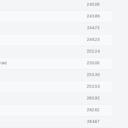
243.09
243.86
244.73
249.25
252.24
тан)
253.00
253.30
253.53
260.92
262.62
264.67