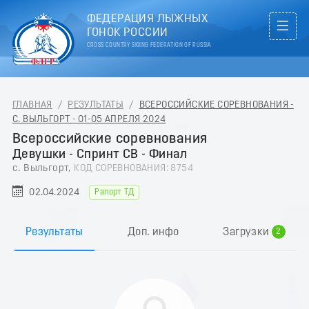
ФЕДЕРАЦИЯ ЛЫЖНЫХ
ГОНОК РОССИИ
CROSS COUNTRY SKIING FEDERATION OF RUSSIA
ГЛАВНАЯ
/
РЕЗУЛЬТАТЫ
/
ВСЕРОССИЙСКИЕ СОРЕВНОВАНИЯ -
С. ВЫЛЬГОРТ - 01-05 АПРЕЛЯ 2024
Всероссийские соревнования
Девушки - Спринт СВ - Финал
с. Выльгорт,
КОД СОРЕВНОВАНИЯ: 8754
02.04.2024
Рапорт ТД
0
1
Результаты
Доп. инфо
Загрузки
2
3
4
5
6
7