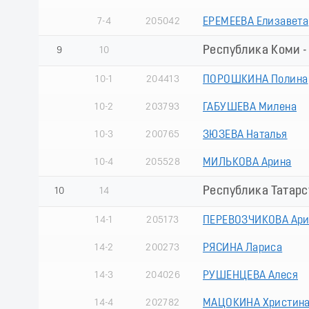
7-4
205042
ЕРЕМЕЕВА Елизавета
Республика Коми -
9
10
10-1
204413
ПОРОШКИНА Полина
10-2
203793
ГАБУШЕВА Милена
10-3
200765
ЗЮЗЕВА Наталья
10-4
205528
МИЛЬКОВА Арина
Республика Татарст
10
14
14-1
205173
ПЕРЕВОЗЧИКОВА Ари
14-2
200273
РЯСИНА Лариса
14-3
204026
РУШЕНЦЕВА Алеся
14-4
202782
МАЦОКИНА Христин