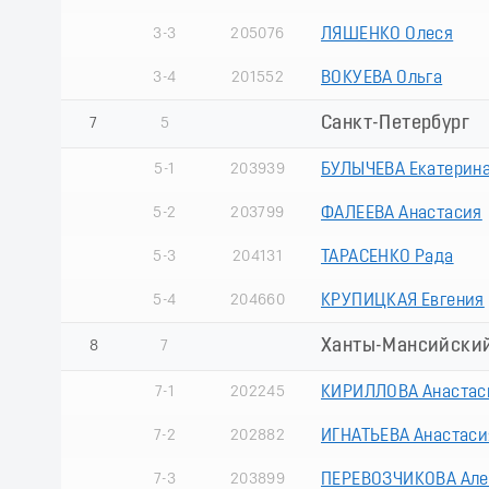
3-3
205076
ЛЯШЕНКО Олеся
3-4
201552
ВОКУЕВА Ольга
Санкт-Петербург
7
5
5-1
203939
БУЛЫЧЕВА Екатерин
5-2
203799
ФАЛЕЕВА Анастасия
5-3
204131
ТАРАСЕНКО Рада
5-4
204660
КРУПИЦКАЯ Евгения
Ханты-Мансийский 
8
7
7-1
202245
КИРИЛЛОВА Анастас
7-2
202882
ИГНАТЬЕВА Анастаси
7-3
203899
ПЕРЕВОЗЧИКОВА Але