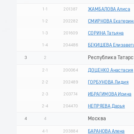
1-1
201387
ЖАМБАЛОВА Алиса
1-2
202282
СМИРНОВА Екатерин
1-3
201609
СОРИНА Татьяна
1-4
204486
БЕКИШЕВА Елизавет
Республика Татарст
3
2
2-1
200064
ДОЦЕНКО Анастасия
2-2
202489
ГОРБУНОВА Лидия
2-3
203774
ИБРАГИМОВА Ирина
2-4
204470
НЕПРЯЕВА Дарья
Москва
4
4
4-1
203884
БАРАНОВА Алена