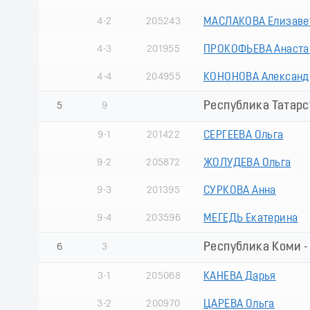
4-2
205243
МАСЛАКОВА Елизаве
4-3
201955
ПРОКОФЬЕВА Анаста
4-4
204955
КОНОНОВА Александ
Республика Татарст
5
9
9-1
201422
СЕРГЕЕВА Ольга
9-2
205872
ЖОЛУДЕВА Ольга
9-3
201395
СУРКОВА Анна
9-4
203596
МЕГЕДЬ Екатерина
Республика Коми -
6
3
3-1
205068
КАНЕВА Дарья
3-2
200970
ЦАРЕВА Ольга