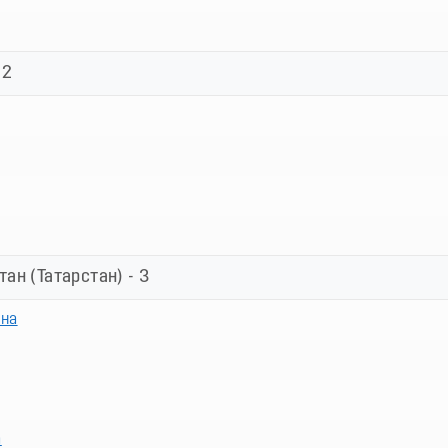
 2
ан (Татарстан) - 3
на
а