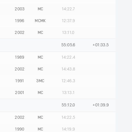
2003
МС
14:22.7
1996
МСМК
12:37.9
2002
МС
13:11.0
55:05.6
+01:33.5
1989
МС
14:22.4
2002
МС
14:43.8
1991
ЗМС
12:46.3
2001
МС
13:13.1
55:12.0
+01:39.9
2002
МС
14:22.5
1990
МС
14:19.9