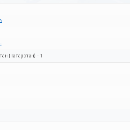
а
а
ан (Татарстан) - 1