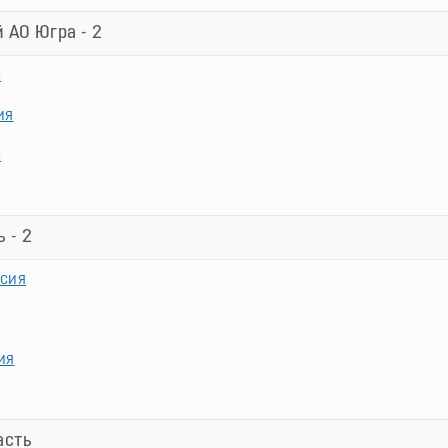
 АО Югра - 2
а
ия
а
 - 2
сия
ия
асть