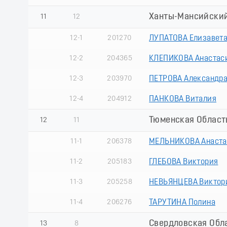
Ханты-Мансийский
11
12
12-1
201270
ЛУПАТОВА Елизавет
12-2
204365
КЛЕПИКОВА Анастас
12-3
203970
ПЕТРОВА Александр
12-4
204912
ПАНКОВА Виталия
Тюменская Область
12
11
11-1
206378
МЕЛЬНИКОВА Анаста
11-2
205183
ГЛЕБОВА Виктория
11-3
205258
НЕВЬЯНЦЕВА Виктор
11-4
206276
ТАРУТИНА Полина
Свердловская Обл
13
8