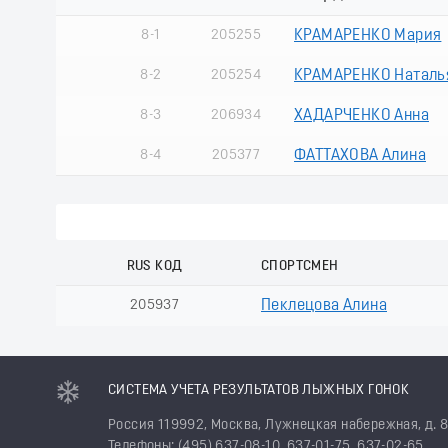
8-1
205255
КРАМАРЕНКО Мария
8-2
205254
КРАМАРЕНКО Наталь
8-3
206934
ХАДАРЧЕНКО Анна
8-4
205377
ФАТТАХОВА Алина
RUS КОД
СПОРТСМЕН
205937
Пеклецова Алина
СИСТЕМА УЧЕТА РЕЗУЛЬТАТОВ ЛЫЖНЫХ ГОНОК
Россия 119992, Москва, Лужнецкая набережная, д. 
Телефоны: (495) 637-08-10, 637-01-75, 637-02-65