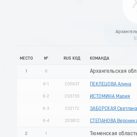
Архангел
5
МЕСТО
№
RUS КОД
КОМАНДА
Архангельская обл
1
6
6-1
205937
ПЕКЛЕЦОВА Алина
6-2
203755
ИСТОМИНА Мария
6-3
202172
ЗАБОРСКАЯ Светлан
6-4
203812
СТЕПАНОВА Вероник
Тюменская область
2
1