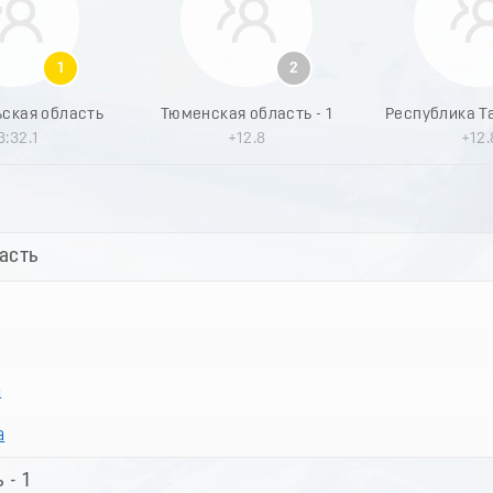
1
2
ьская область
Тюменская область - 1
3:32.1
+12.8
+12.
асть
а
а
 - 1