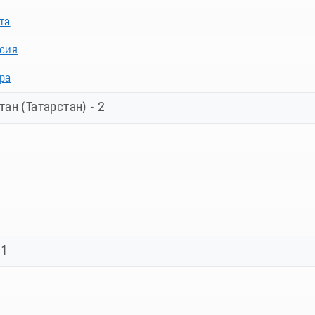
та
сия
ра
ан (Татарстан) - 2
 1