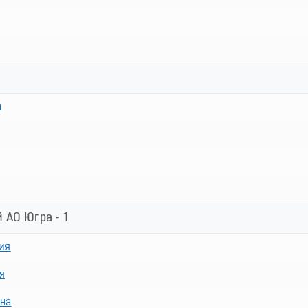
а
АО Югра - 1
ия
я
на