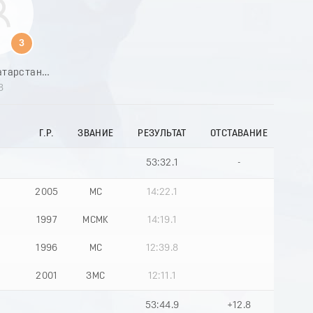
8
9
0
3
1
2
Республика Татарстан (Татарстан) - 1
3
8
4
5
6
Г.Р.
ЗВАНИЕ
РЕЗУЛЬТАТ
ОТСТАВАНИЕ
7
8
9
53:32.1
-
0
1
2005
МС
14:22.1
2
3
1997
МСМК
14:19.1
4
5
1996
МС
12:39.8
6
7
2001
ЗМС
12:11.1
8
9
53:44.9
+12.8