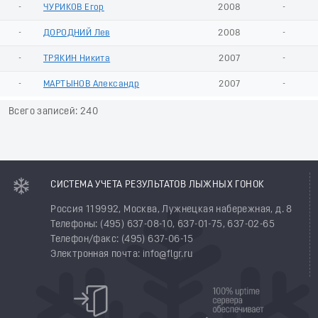
-
ЧУРИКОВ Егор
2008
-
-
ДОРОДНИЙ Лев
2008
-
-
ТРЯКИН Никита
2007
-
-
МАРТЫНОВ Александр
2007
-
Всего записей: 240
СИСТЕМА УЧЕТА РЕЗУЛЬТАТОВ ЛЫЖНЫХ ГОНОК
Россия 119992, Москва, Лужнецкая набережная, д. 8
Телефоны: (495) 637-08-10, 637-01-75, 637-02-65
Телефон/факс: (495) 637-06-15
Электронная почта: info@flgr.ru