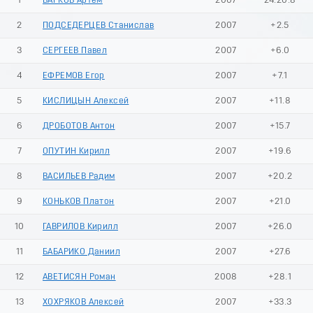
1
БАРКОВ Артём
2007
24:20.8
2
ПОДСЕДЕРЦЕВ Станислав
2007
+2.5
3
СЕРГЕЕВ Павел
2007
+6.0
4
ЕФРЕМОВ Егор
2007
+7.1
5
КИСЛИЦЫН Алексей
2007
+11.8
6
ДРОБОТОВ Антон
2007
+15.7
7
ОПУТИН Кирилл
2007
+19.6
8
ВАСИЛЬЕВ Радим
2007
+20.2
9
КОНЬКОВ Платон
2007
+21.0
10
ГАВРИЛОВ Кирилл
2007
+26.0
11
БАБАРИКО Даниил
2007
+27.6
12
АВЕТИСЯН Роман
2008
+28.1
13
ХОХРЯКОВ Алексей
2007
+33.3