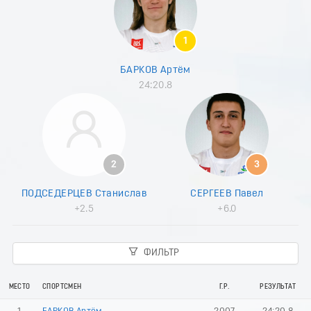
8
9
0
1
1
2
БАРКОВ Артём
3
24:20.8
4
5
6
7
8
9
2
3
0
1
ПОДСЕДЕРЦЕВ Станислав
СЕРГЕЕВ Павел
2
+2.5
+6.0
3
4
5
ФИЛЬТР
6
7
8
МЕСТО
СПОРТСМЕН
Г.Р.
РЕЗУЛЬТАТ
9