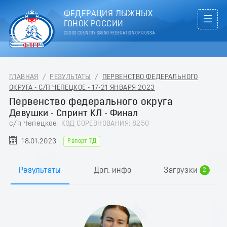
ФЕДЕРАЦИЯ ЛЫЖНЫХ
ГОНОК РОССИИ
CROSS COUNTRY SKIING FEDERATION OF RUSSIA
ГЛАВНАЯ
/
РЕЗУЛЬТАТЫ
/
ПЕРВЕНСТВО ФЕДЕРАЛЬНОГО
ОКРУГА - С/П ЧЕПЕЦКОЕ - 17-21 ЯНВАРЯ 2023
Первенство федерального округа
Девушки - Спринт КЛ - Финал
с/п Чепецкое,
КОД СОРЕВНОВАНИЯ: 8250
18.01.2023
Рапорт ТД
0
1
Результаты
Доп. инфо
Загрузки
2
3
4
5
6
7