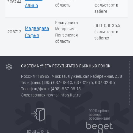
206744
область
фальстарт в
Алина
забеге
Республика
ПП ПСЛГ 35.5
Медведева
Мордовия -
206712
фальстарт в
Пензенская
Софья
забегах
область
СИСТЕМА УЧЕТА РЕЗУЛЬТАТОВ ЛЫЖНЫХ ГОНОК
Россия 119992, Москва, Лужнецкая набережная, д. 8
Телефоны: (495) 637-08-10, 637-01-75, 637-02-65
Телефон/факс: (495) 637-06-15
Электронная почта: info@flgr.ru
ВХОД ДЛЯ ТД