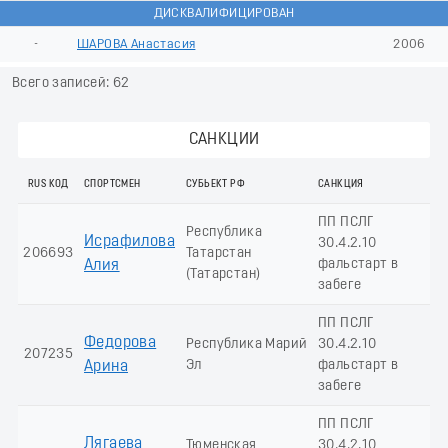
ДИСКВАЛИФИЦИРОВАН
-
ШАРОВА Анастасия
2006
Всего записей: 62
САНКЦИИ
RUS КОД
СПОРТСМЕН
СУБЬЕКТ РФ
САНКЦИЯ
ПП ПСЛГ
Республика
Исрафилова
30.4.2.10
206693
Татарстан
фальстарт в
Алия
(Татарстан)
забеге
ПП ПСЛГ
Федорова
Республика Марий
30.4.2.10
207235
Эл
фальстарт в
Арина
забеге
ПП ПСЛГ
Лягаева
Тюменская
30.4.2.10