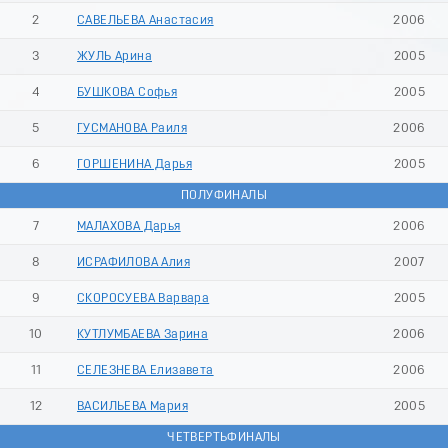
2
САВЕЛЬЕВА Анастасия
2006
3
ЖУЛЬ Арина
2005
4
БУШКОВА Софья
2005
5
ГУСМАНОВА Раиля
2006
6
ГОРШЕНИНА Дарья
2005
ПОЛУФИНАЛЫ
7
МАЛАХОВА Дарья
2006
8
ИСРАФИЛОВА Алия
2007
9
СКОРОСУЕВА Варвара
2005
10
КУТЛУМБАЕВА Зарина
2006
11
СЕЛЕЗНЕВА Елизавета
2006
12
ВАСИЛЬЕВА Мария
2005
ЧЕТВЕРТЬФИНАЛЫ