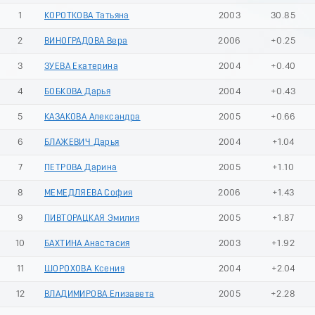
9
1
КОРОТКОВА Татьяна
2003
30.85
2
ВИНОГРАДОВА Вера
2006
+0.25
3
ЗУЕВА Екатерина
2004
+0.40
4
БОБКОВА Дарья
2004
+0.43
5
КАЗАКОВА Александра
2005
+0.66
6
БЛАЖЕВИЧ Дарья
2004
+1.04
7
ПЕТРОВА Дарина
2005
+1.10
8
МЕМЕДЛЯЕВА София
2006
+1.43
9
ПИВТОРАЦКАЯ Эмилия
2005
+1.87
10
БАХТИНА Анастасия
2003
+1.92
11
ШОРОХОВА Ксения
2004
+2.04
12
ВЛАДИМИРОВА Елизавета
2005
+2.28