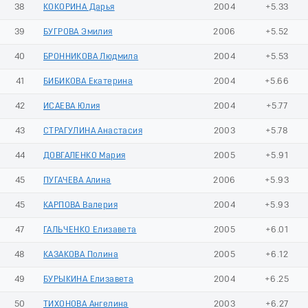
38
КОКОРИНА Дарья
2004
+5.33
39
БУГРОВА Эмилия
2006
+5.52
40
БРОННИКОВА Людмила
2004
+5.53
41
БИБИКОВА Екатерина
2004
+5.66
42
ИСАЕВА Юлия
2004
+5.77
43
СТРАГУЛИНА Анастасия
2003
+5.78
44
ДОВГАЛЕНКО Мария
2005
+5.91
45
ПУГАЧЕВА Алина
2006
+5.93
45
КАРПОВА Валерия
2004
+5.93
47
ГАЛЬЧЕНКО Елизавета
2005
+6.01
48
КАЗАКОВА Полина
2005
+6.12
49
БУРЫКИНА Елизавета
2004
+6.25
50
ТИХОНОВА Ангелина
2003
+6.27