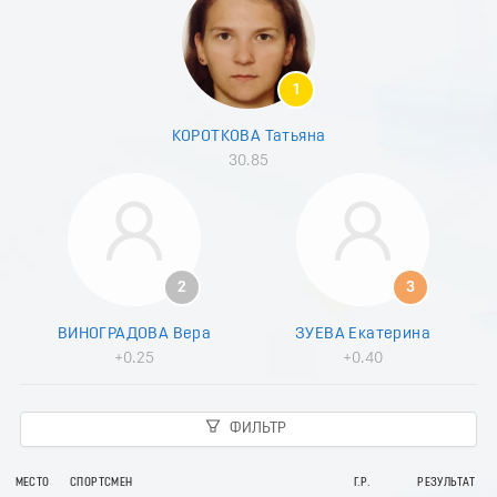
7
8
9
0
1
1
2
КОРОТКОВА Татьяна
3
30.85
4
5
6
7
8
9
2
3
0
1
ВИНОГРАДОВА Вера
ЗУЕВА Екатерина
2
+0.25
+0.40
3
4
5
ФИЛЬТР
6
7
8
МЕСТО
СПОРТСМЕН
Г.Р.
РЕЗУЛЬТАТ