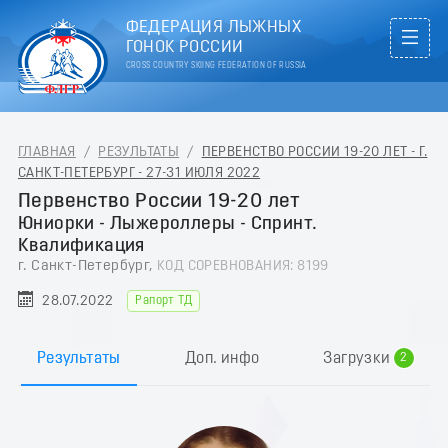
ФЕДЕРАЦИЯ ЛЫЖНЫХ
ГОНОК РОССИИ
CROSS COUNTRY SKIING FEDERATION OF RUSSIA
ГЛАВНАЯ
/
РЕЗУЛЬТАТЫ
/
ПЕРВЕНСТВО РОССИИ 19-20 ЛЕТ - Г.
САНКТ-ПЕТЕРБУРГ - 27-31 ИЮЛЯ 2022
Первенство России 19-20 лет
Юниорки - Лыжероллеры - Спринт.
Квалификация
г. Санкт-Петербург,
КОД СОРЕВНОВАНИЯ: 8199
28.07.2022
Рапорт ТД
0
1
Результаты
Доп. инфо
Загрузки
2
3
4
5
6